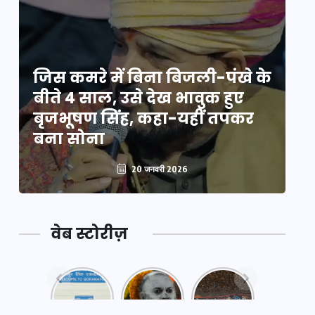
े
जिस कमरे में बिना बिजली-पंखे के
जि
बीते 4 साल, उसे देख भावुक हुए
बी
बृजभूषण सिंह, कहा-यहीं तपकर
ब
बना सोना
ब
20 जनवरी 2026
वेब स्टोरीज़
नया
महाकुंभ
महाकुंभ
एक्सप्रेसवे:
2025: कुछ
2025:
पूर्वांचल का
अनजाने
कहानी कुंभ