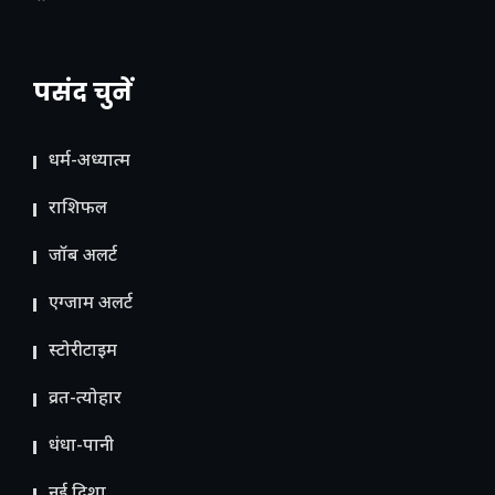
पसंद चुनें
धर्म-अध्यात्म
राशिफल
जॉब अलर्ट
एग्जाम अलर्ट
स्टोरीटाइम
व्रत-त्योहार
धंधा-पानी
नई दिशा