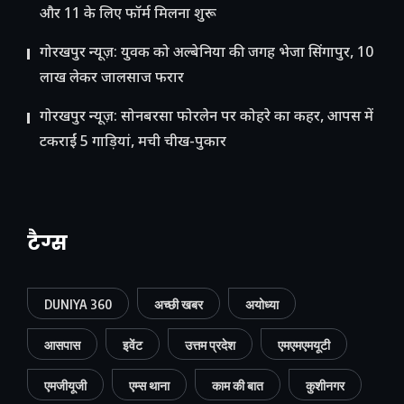
और 11 के लिए फॉर्म मिलना शुरू
गोरखपुर न्यूज़: युवक को अल्बेनिया की जगह भेजा सिंगापुर, 10
लाख लेकर जालसाज फरार
गोरखपुर न्यूज़: सोनबरसा फोरलेन पर कोहरे का कहर, आपस में
टकराईं 5 गाड़ियां, मची चीख-पुकार
टैग्स
DUNIYA 360
अच्छी खबर
अयोध्या
आसपास
इवेंट
उत्तम प्रदेश
एमएमएमयूटी
एमजीयूजी
एम्स थाना
काम की बात
कुशीनगर