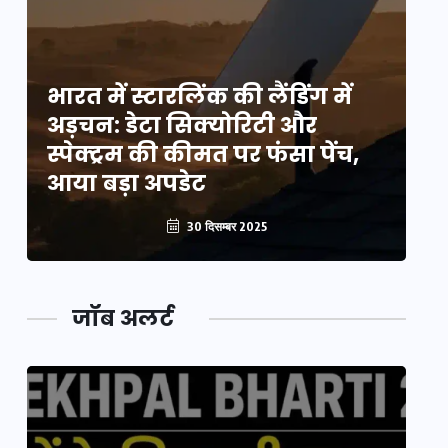
भारत में स्टारलिंक की लैंडिंग में
भा
अड़चन: डेटा सिक्योरिटी और
अ
स्पेक्ट्रम की कीमत पर फंसा पेंच,
स्
आया बड़ा अपडेट
आ
30 दिसम्बर 2025
जॉब अलर्ट