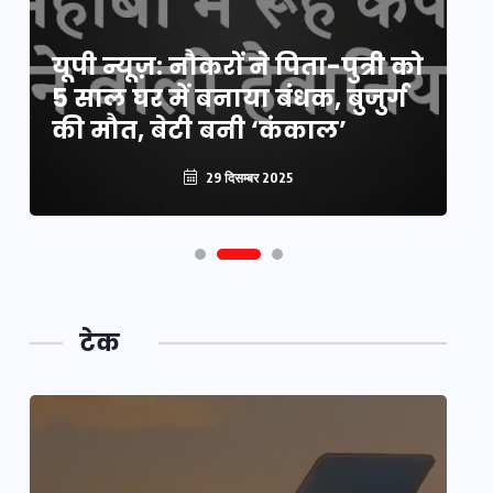
यूपी लेखपाल भर्ती: ओबीसी को
यूपी न्यूज़: नौकरों ने पिता-पुत्री को
मिली बड़ी राहत, 2158 पदों पर बंपर
वो
5 साल घर में बनाया बंधक, बुजुर्ग
वैकेंसी, जनरल कोटे में भारी
हु
की मौत, बेटी बनी ‘कंकाल’
कटौती
पू
29 दिसम्बर 2025
29 दिसम्बर 2025
टेक