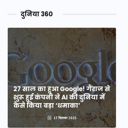
दुनिया 360
े
27 साल का हुआ Google! गैराज से
2
शुरू हुई कंपनी ने AI की दुनिया में
शु
कैसे किया बड़ा ‘धमाका’
कै
27 सितम्बर 2025