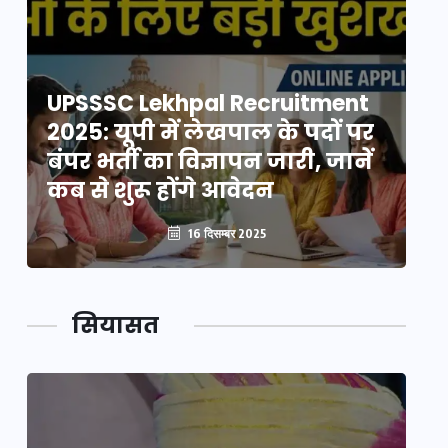
UPSSSC Lekhpal Recruitment
U
2025: यूपी में लेखपाल के पदों पर
20
बंपर भर्ती का विज्ञापन जारी, जानें
बं
कब से शुरू होंगे आवेदन
कब
16 दिसम्बर 2025
सियासत