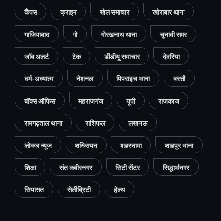
कैंपस
क्राइम
खेल समाचार
खोराबार थाना
गाजियाबाद
गो
गोरखनाथ थाना
चुनावी समर
जॉब अलर्ट
टेक
डीडीयू समाचार
देवरिया
धर्म-अध्यात्म
नेशनल
पिपराइच थाना
बस्ती
बॉक्स ऑफिस
महराजगंज
यूपी
राजकाज
रामगढ़ताल थाना
राशिफल
लखनऊ
लोकल न्यूज
शख्सियत
शहरनामा
शाहपुर थाना
शिक्षा
संत कबीरनगर
सिटी सेंटर
सिद्धार्थनगर
सियासत
सेलीब्रिटी
हेल्थ