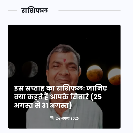
लक,
तथ्य…
मेले की…
डेवलपमेंट
राशिफल
का लिंक
इस सप्ताह का राशिफल: जानिए
इ
क्या कहते हैं आपके सितारे (25
क्
अगस्त से 31 अगस्त)
अग
24 अगस्त 2025