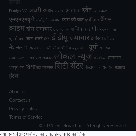
टैग्स
अच्छी खबर
इवेंट
आसपास
उत्तम प्रदेश
Duniya 360
अयोध्या
एमएमएमयूटी
कैंपस
काम की बात
कुशीनगर
एमजीयूजी
एम्स थाना
क्राइम
गो
खेल समाचार
गाजियाबाद
खोराबार थाना
गोरखनाथ थाना
डीडीयू समाचार
टेक
देवरिया
जॉब अलर्ट
चुनावी समर
धर्म-अध्यात्म
यूपी
नेशनल
राजकाज
महराजगंज
पिपराइच थाना
बस्ती
बॉक्स ऑफिस
लोकल न्यूज
राशिफल
शहरनामा
लखनऊ
शख्सियत
रामगढ़ताल थाना
सिटी सेंटर
शिक्षा
सियासत
सिद्धार्थनगर
शाहपुर थाना
संत कबीरनगर
सेलीब्रिटी
हेल्थ
About us
Contact us
Privacy Policy
Terms of Service
© 2024, Go Gorakhpur, All Rights Reserved.
नया एक्सप्रेसवे: पूर्वांचल का लक, डेवलपमेंट का लिंक