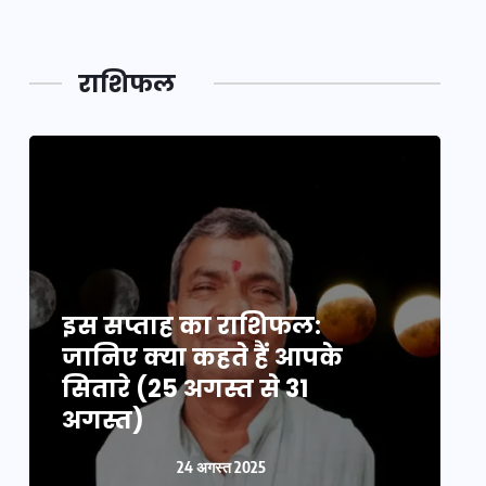
महाकुं
राशिफल
इस सप्ताह का राशिफल:
इ
जानिए क्या कहते हैं आपके
ज
सितारे (25 अगस्त से 31
स
अगस्त)
24 अगस्त 2025