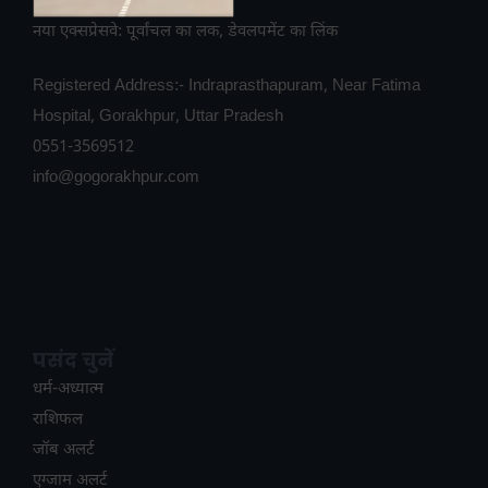
नया एक्सप्रेसवे: पूर्वांचल का लक, डेवलपमेंट का लिंक
Registered Address:- Indraprasthapuram, Near Fatima
Hospital, Gorakhpur, Uttar Pradesh
0551-3569512
info@gogorakhpur.com
पसंद चुनें
धर्म-अध्यात्म
राशिफल
जॉब अलर्ट
एग्जाम अलर्ट