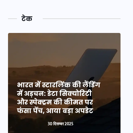
टेक
भारत में स्टारलिंक की लैंडिंग
भ
में अड़चन: डेटा सिक्योरिटी
म
और स्पेक्ट्रम की कीमत पर
औ
फंसा पेंच, आया बड़ा अपडेट
फ
30 दिसम्बर 2025