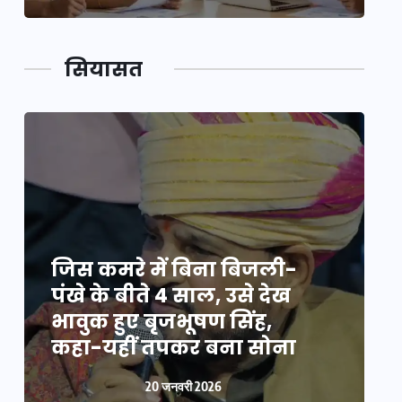
सियासत
जिस कमरे में बिना बिजली-
ज
पंखे के बीते 4 साल, उसे देख
प
भावुक हुए बृजभूषण सिंह,
भ
कहा-यहीं तपकर बना सोना
20 जनवरी 2026