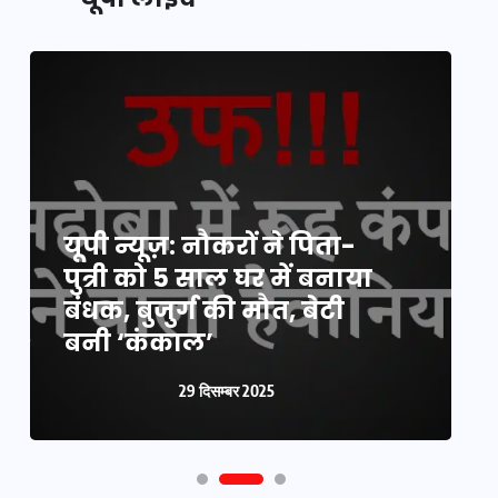
यूपी न्यूज़: नौकरों ने पिता-
य
पुत्री को 5 साल घर में बनाया
क
बंधक, बुजुर्ग की मौत, बेटी
प
बनी ‘कंकाल’
क
29 दिसम्बर 2025