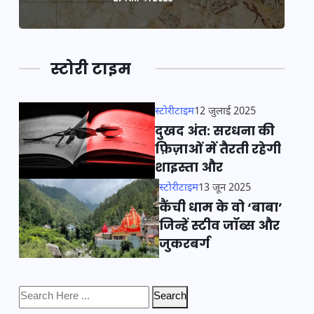
स्टोरी टाइम
स्टोरीटाइम
12 जुलाई 2025
दुखद अंत: सरधना की
फ़िज़ाओं में तैरती रहेगी
शाइस्ता और
स्टोरीटाइम
13 जून 2025
कैंची धाम के वो ‘बाबा’
जिन्हें स्टीव जॉब्स और
जुकरबर्ग
Search