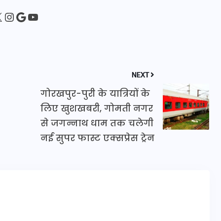
sApp
ebook
Instagram
Google
YouTube
इस सप्ताह का राशिफल: जानिए
क्या कहते हैं आपके सितारे (25
अगस्त से 31 अगस्त)
NEXT
24 अगस्त 2025
गोरखपुर-पुरी के यात्रियों के
लिए खुशखबरी, गोमती नगर
से जगन्नाथ धाम तक चलेगी
नई सुपर फास्ट एक्सप्रेस ट्रेन