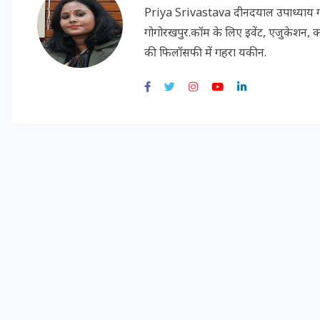
Priya Srivastava दीनदयाल उपाध्याय गोरख
गोगोरखपुर.कॉम के लिए इवेंट, एजुकेशन, क
की फिलॉसफी में गहरा यकीन.
मन के हारे हार है!
19 सितम्बर 2024