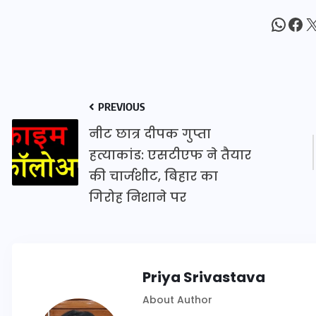
What
Fac
X
इस सप्ताह का राशिफल: जानिए
क्या कहते हैं आपके सितारे (25
अगस्त से 31 अगस्त)
PREVIOUS
24 अगस्त 2025
नीट छात्र दीपक गुप्ता
हत्याकांड: एसटीएफ ने तैयार
की चार्जशीट, बिहार का
गिरोह निशाने पर
Priya Srivastava
About Author