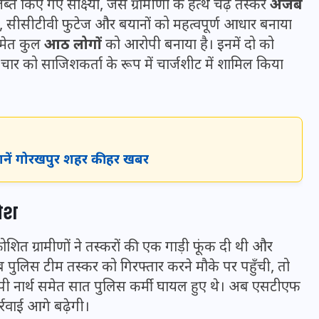
 किए गए साक्ष्यों, जैसे ग्रामीणों के हत्थे चढ़े तस्कर
अजब
16 दिसम्बर 2025
सीसीटीवी फुटेज और बयानों को महत्वपूर्ण आधार बनाया
ेत कुल
आठ लोगों
को आरोपी बनाया है। इनमें दो को
र को साजिशकर्ता के रूप में चार्जशीट में शामिल किया
जानें गोरखपुर शहर की हर खबर
रोश
जिस कमरे में बिना बिजली-पंखे
्रोशित ग्रामीणों ने तस्करों की एक गाड़ी फूंक दी थी और
के बीते 4 साल, उसे देख भावुक
पुलिस टीम तस्कर को गिरफ्तार करने मौके पर पहुँची, तो
हुए बृजभूषण सिंह, कहा-यहीं
सपी नार्थ समेत सात पुलिस कर्मी घायल हुए थे। अब एसटीएफ
तपकर बना सोना
्रवाई आगे बढ़ेगी।