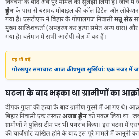
विवेचना के बाद अब पूरे मामले को सुलझा लिया है। जांच में जब्त
16 दिसम्बर 2025
हुसैन
के पास से बरामद मोबाइल की कॉल डिटेल और लोकेशन, 
गया है। एसटीएफ ने बिहार के गोपालगंज निवासी
मन्नू सेठ
सम
मुख्य साजिशकर्ता (अपहरण कर हत्या समेत अन्य धारा) और चा
गया है। वर्तमान में सभी आरोपी जेल में बंद हैं।
यह भी पढ़ें
गोरखपुर समाचार: आज की प्रमुख सुर्खियां: एक नजर में 
घटना के बाद भड़का था ग्रामीणों का आक्
जिस कमरे में बिना बिजली-पंखे
दीपक गुप्ता की हत्या के बाद ग्रामीण गुस्से में आ गए थे। आक
के बीते 4 साल, उसे देख भावुक
बिहार निवासी एक तस्कर
अजब हुसैन
को पकड़ लिया था। जब 
हुए बृजभूषण सिंह, कहा-यहीं
ग्रामीणों ने पुलिस टीम पर भी पथराव किया। इस घटना में ए
तपकर बना सोना
की चार्जशीट दाखिल होने के बाद इस पूरे मामले में कानूनी कार