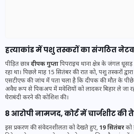
हत्याकांड में पशु तस्करों का संगठित नेटव
पीड़ित छात्र
दीपक गुप्ता
पिपराइच थाना क्षेत्र के जंगल धूस
रहा था। पिछले माह 15 सितंबर की रात को, पशु तस्करों द्वार
एसटीएफ की जांच में पता चला है कि दीपक की मौत के पीछे 
अवैध रूप से पिकअप में मवेशियों को लादकर बिहार ले जा रह
UPSSSC Lekhpal Recruitment
घेराबंदी करने की कोशिश की।
2025: यूपी में लेखपाल के पदों
8 आरोपी नामजद, कोर्ट में चार्जशीट की त
पर बंपर भर्ती का विज्ञापन जारी,
जानें कब से शुरू होंगे आवेदन
इस प्रकरण की संवेदनशीलता को देखते हुए,
19 सितंबर
को 