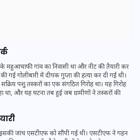
र्क
ड़ के महुआचाफी गांव का निवासी था और नीट की तैयारी कर
ा की गई गोलीबारी में दीपक गुप्ता की हत्या कर दी गई थी।
सक्रिय पशु तस्करों का एक संगठित गिरोह था। यह गिरोह
ा था, और यह घटना तब हुई जब ग्रामीणों ने तस्करों की
UPSSSC Lekhpal Recruitment
2025: यूपी में लेखपाल के पदों
ैयारी
पर बंपर भर्ती का विज्ञापन जारी,
जानें कब से शुरू होंगे आवेदन
इसकी जांच एसटीएफ को सौंपी गई थी। एसटीएफ ने गहन