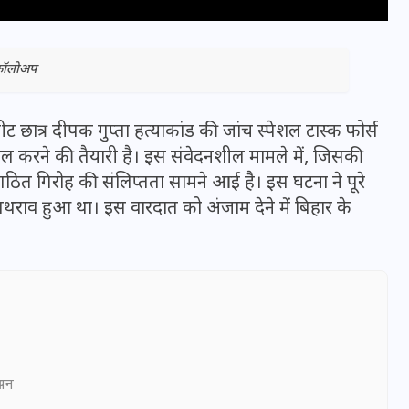
 फॉलोअप
नीट छात्र दीपक गुप्ता हत्याकांड की जांच स्पेशल टास्क फोर्स
खिल करने की तैयारी है। इस संवेदनशील मामले में, जिसकी
ठित गिरोह की संलिप्तता सामने आई है। इस घटना ने पूरे
 पथराव हुआ था। इस वारदात को अंजाम देने में बिहार के
भारत में स्टारलिंक की लैंडिंग में
अड़चन: डेटा सिक्योरिटी और
स्पेक्ट्रम की कीमत पर फंसा पेंच,
आया बड़ा अपडेट
ञापन
30 दिसम्बर 2025