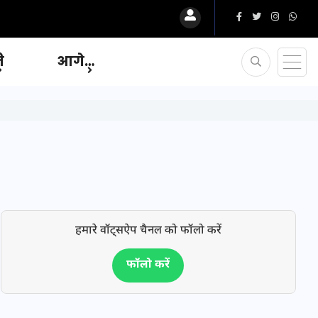
ि
आगे…
हमारे वॉट्सऐप चैनल को फॉलो करें
फॉलो करें