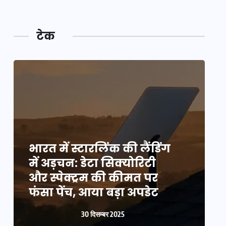
टेक
भारत में स्टारलिंक की लैंडिंग
भ
में अड़चन: डेटा सिक्योरिटी
म
और स्पेक्ट्रम की कीमत पर
औ
फंसा पेंच, आया बड़ा अपडेट
फ
30 दिसम्बर 2025