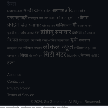
टैग्स
अच्छी खबर
इवेंट
आसपास
उत्तम प्रदेश
Duniya 360
अयोध्या
एमएमएमयूटी
कैंपस
काम की बात
कुशीनगर
एमजीयूजी
एम्स थाना
क्राइम
गो
खेल समाचार
गाजियाबाद
खोराबार थाना
गोरखनाथ थाना
डीडीयू समाचार
टेक
देवरिया
जॉब अलर्ट
चुनावी समर
धर्म-अध्यात्म
यूपी
नेशनल
राजकाज
महराजगंज
पिपराइच थाना
बस्ती
बॉक्स ऑफिस
लोकल न्यूज
राशिफल
शहरनामा
लखनऊ
शख्सियत
रामगढ़ताल थाना
सिटी सेंटर
शिक्षा
सियासत
सिद्धार्थनगर
शाहपुर थाना
संत कबीरनगर
सेलीब्रिटी
हेल्थ
About us
Contact us
Privacy Policy
Terms of Service
© 2024, Go Gorakhpur, All Rights Reserved.