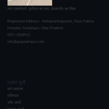
नया एक्सप्रेसवे: पूर्वांचल का लक, डेवलपमेंट का लिंक
Registered Address:- Indraprasthapuram, Near Fatima
Hospital, Gorakhpur, Uttar Pradesh
0551-3569512
info@gogorakhpur.com
पसंद चुनें
धर्म-अध्यात्म
राशिफल
जॉब अलर्ट