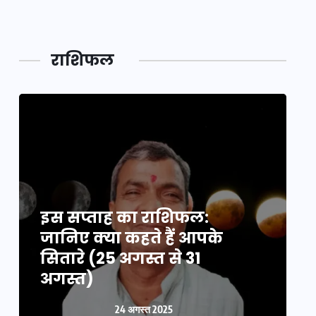
महाकुं
राशिफल
इस सप्ताह का राशिफल:
इ
जानिए क्या कहते हैं आपके
ज
सितारे (25 अगस्त से 31
स
अगस्त)
24 अगस्त 2025