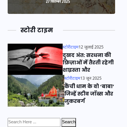
27 सितम्बर 2025
स्टोरी टाइम
स्टोरीटाइम
12 जुलाई 2025
दुखद अंत: सरधना की
फ़िज़ाओं में तैरती रहेगी
शाइस्ता और
स्टोरीटाइम
13 जून 2025
कैंची धाम के वो ‘बाबा’
जिन्हें स्टीव जॉब्स और
जुकरबर्ग
Search