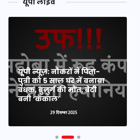
यूपी लाइव
यूपी न्यूज़: नौकरों ने पिता-
य
पुत्री को 5 साल घर में बनाया
क
बंधक, बुजुर्ग की मौत, बेटी
प
बनी ‘कंकाल’
क
29 दिसम्बर 2025