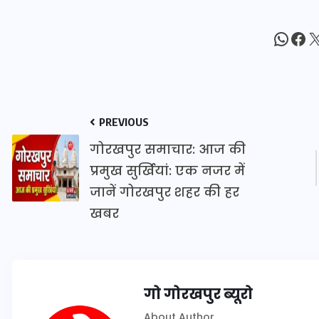
16 दिसम्बर 2025
What
Fac
X
PREVIOUS
गोरखपुर समाचार: आज की
प्रमुख सुर्खियां: एक नजर में
जानें गोरखपुर शहर की हर
खबर
जिस कमरे में बिना बिजली-पंखे
के बीते 4 साल, उसे देख भावुक
हुए बृजभूषण सिंह, कहा-यहीं
गो गोरखपुर ब्यूरो
तपकर बना सोना
About Author