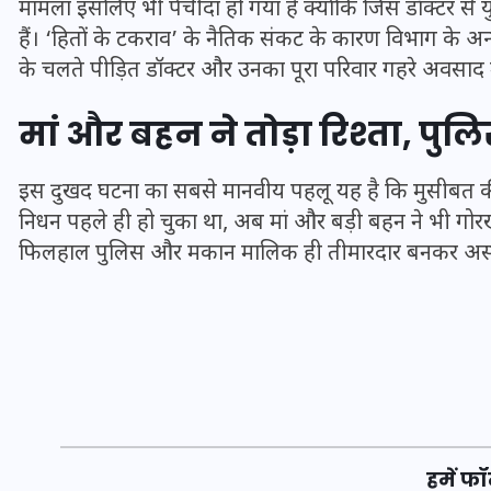
मामला इसलिए भी पेचीदा हो गया है क्योंकि जिस डॉक्टर से य
हैं। ‘हितों के टकराव’ के नैतिक संकट के कारण विभाग के अन्
के चलते पीड़ित डॉक्टर और उनका पूरा परिवार गहरे अवसाद म
मां और बहन ने तोड़ा रिश्ता, पु
इस दुखद घटना का सबसे मानवीय पहलू यह है कि मुसीबत की घड
निधन पहले ही हो चुका था, अब मां और बड़ी बहन ने भी गो
फिलहाल पुलिस और मकान मालिक ही तीमारदार बनकर अस्पत
UPSSSC Lekhpal Recruitment
2025: यूपी में लेखपाल के पदों
पर बंपर भर्ती का विज्ञापन जारी,
जानें कब से शुरू होंगे आवेदन
हमें फॉ