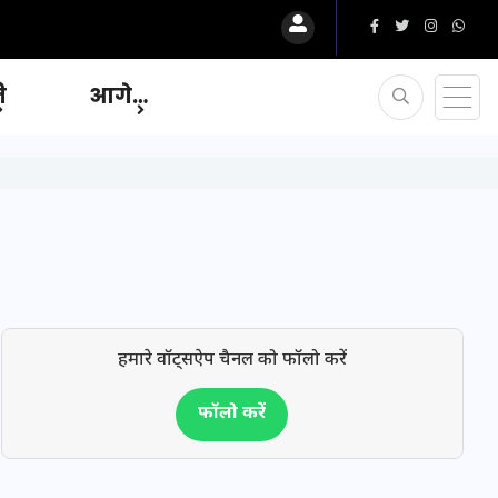
ि
आगे…
हमारे वॉट्सऐप चैनल को फॉलो करें
फॉलो करें