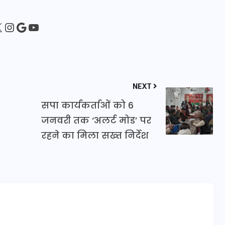
16 दिसम्बर 2025
sApp
ebook
Instagram
Google
YouTube
NEXT
सपा कार्यकर्ताओं को 6
जनवरी तक ‘अलर्ट मोड’ पर
रहने का मिला सख्त निर्देश
जिस कमरे में बिना बिजली-पंखे
के बीते 4 साल, उसे देख भावुक
हुए बृजभूषण सिंह, कहा-यहीं
तपकर बना सोना