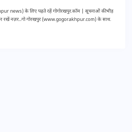
20 जनवरी 2026
r news) के लिए पढ़ते रहें गोगोरखपुर.कॉम | सूचनाओं की भीड़
पर रखें नज़र...गो गोरखपुर (www.gogorakhpur.com) के साथ.