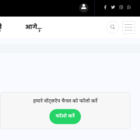
ि
आगे…
हमारे वॉट्सऐप चैनल को फॉलो करें
फॉलो करें