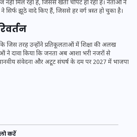
हीं मिल रहा है, जिससे खेती चौपट हो रही है। नेताओं ने
र्फ झूठे वादे किए हैं, जिससे हर वर्ग त्रस्त हो चुका है।
रिवर्तन
ा कि जिस तरह उन्होंने प्रतिकूलताओं में शिक्षा की अलख
ताओं ने दावा किया कि जनता अब आशा भरी नजरों से
मानवीय संवेदना और अटूट संघर्ष के दम पर 2027 में भाजपा
UPSSSC Lekhpal Recruitment
2025: यूपी में लेखपाल के पदों
पर बंपर भर्ती का विज्ञापन जारी,
जानें कब से शुरू होंगे आवेदन
लो करें