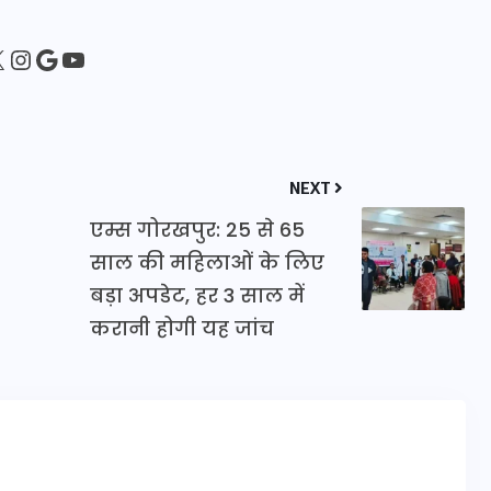
16 दिसम्बर 2025
sApp
ebook
Instagram
Google
YouTube
NEXT
एम्स गोरखपुर: 25 से 65
साल की महिलाओं के लिए
बड़ा अपडेट, हर 3 साल में
करानी होगी यह जांच
जिस कमरे में बिना बिजली-पंखे
के बीते 4 साल, उसे देख भावुक
हुए बृजभूषण सिंह, कहा-यहीं
तपकर बना सोना