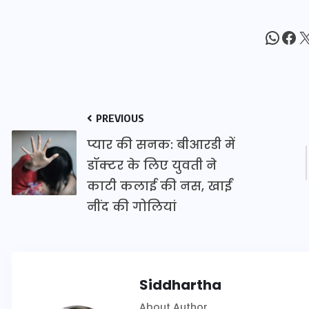
16 दिसम्बर 2025
What
Fac
X
PREVIOUS
प्यार की सनक: बीआरडी में
डॉक्टर के लिए युवती ने
काटी कलाई की नस, खाईं
नींद की गोलियां
जिस कमरे में बिना बिजली-पंखे
के बीते 4 साल, उसे देख भावुक
हुए बृजभूषण सिंह, कहा-यहीं
Siddhartha
तपकर बना सोना
About Author