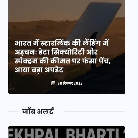
भारत में स्टारलिंक की लैंडिंग में
भा
अड़चन: डेटा सिक्योरिटी और
अ
स्पेक्ट्रम की कीमत पर फंसा पेंच,
स्
आया बड़ा अपडेट
आ
30 दिसम्बर 2025
जॉब अलर्ट