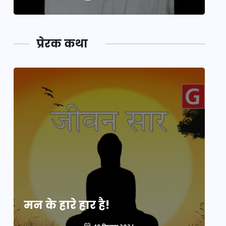
प्रेरक कथा
मन के हारे हार है!
मन