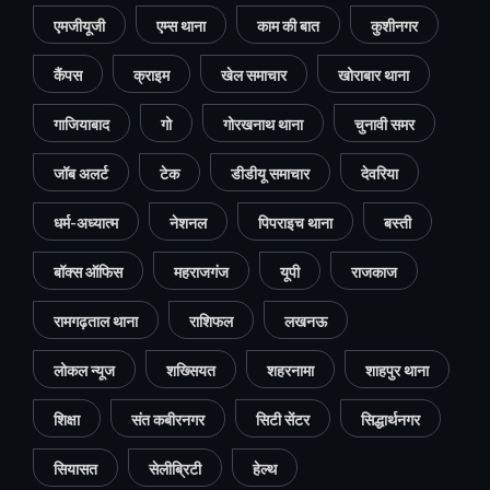
एमजीयूजी
एम्स थाना
काम की बात
कुशीनगर
कैंपस
क्राइम
खेल समाचार
खोराबार थाना
गाजियाबाद
गो
गोरखनाथ थाना
चुनावी समर
जॉब अलर्ट
टेक
डीडीयू समाचार
देवरिया
धर्म-अध्यात्म
नेशनल
पिपराइच थाना
बस्ती
बॉक्स ऑफिस
महराजगंज
यूपी
राजकाज
रामगढ़ताल थाना
राशिफल
लखनऊ
लोकल न्यूज
शख्सियत
शहरनामा
शाहपुर थाना
शिक्षा
संत कबीरनगर
सिटी सेंटर
सिद्धार्थनगर
सियासत
सेलीब्रिटी
हेल्थ