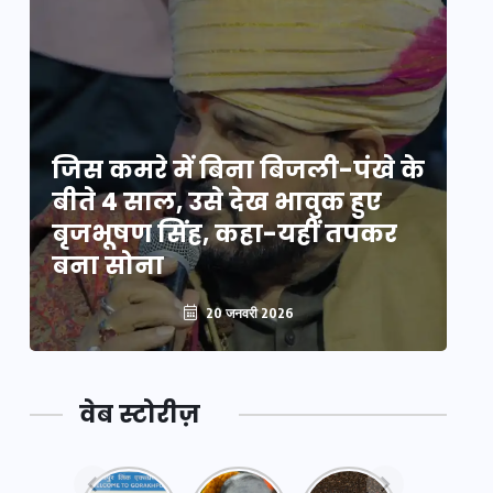
े
जिस कमरे में बिना बिजली-पंखे के
जि
बीते 4 साल, उसे देख भावुक हुए
बी
बृजभूषण सिंह, कहा-यहीं तपकर
ब
बना सोना
ब
20 जनवरी 2026
वेब स्टोरीज़
नया
महाकुंभ
महाकुंभ