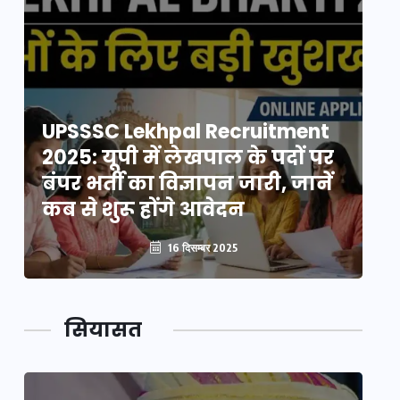
UPSSSC Lekhpal Recruitment
U
2025: यूपी में लेखपाल के पदों पर
20
बंपर भर्ती का विज्ञापन जारी, जानें
बं
कब से शुरू होंगे आवेदन
कब
16 दिसम्बर 2025
सियासत