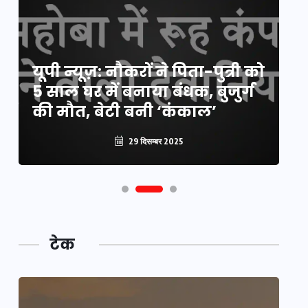
य
यूपी न्यूज़: नौकरों ने पिता-पुत्री को
मि
5 साल घर में बनाया बंधक, बुजुर्ग
वै
की मौत, बेटी बनी ‘कंकाल’
क
29 दिसम्बर 2025
टेक