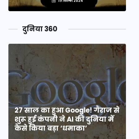
19 सितम्बर 2024
दुनिया 360
े
27 साल का हुआ Google! गैराज से
2
शुरू हुई कंपनी ने AI की दुनिया में
शु
कैसे किया बड़ा ‘धमाका’
कै