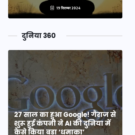
19 सितम्बर 2024
दुनिया 360
े
27 साल का हुआ Google! गैराज से
2
शुरू हुई कंपनी ने AI की दुनिया में
शु
कैसे किया बड़ा ‘धमाका’
कै