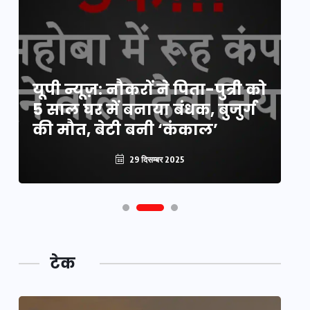
य
यूपी न्यूज़: नौकरों ने पिता-पुत्री को
मि
5 साल घर में बनाया बंधक, बुजुर्ग
वै
की मौत, बेटी बनी ‘कंकाल’
क
29 दिसम्बर 2025
टेक