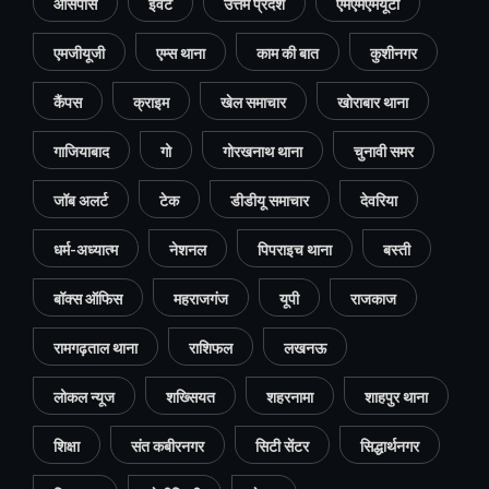
आसपास
इवेंट
उत्तम प्रदेश
एमएमएमयूटी
एमजीयूजी
एम्स थाना
काम की बात
कुशीनगर
कैंपस
क्राइम
खेल समाचार
खोराबार थाना
गाजियाबाद
गो
गोरखनाथ थाना
चुनावी समर
जॉब अलर्ट
टेक
डीडीयू समाचार
देवरिया
धर्म-अध्यात्म
नेशनल
पिपराइच थाना
बस्ती
बॉक्स ऑफिस
महराजगंज
यूपी
राजकाज
रामगढ़ताल थाना
राशिफल
लखनऊ
लोकल न्यूज
शख्सियत
शहरनामा
शाहपुर थाना
शिक्षा
संत कबीरनगर
सिटी सेंटर
सिद्धार्थनगर