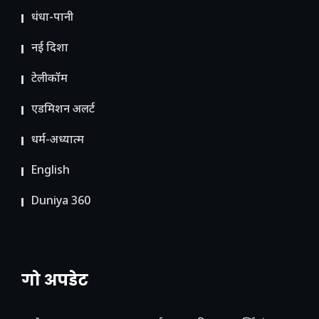
धंधा-पानी
नई दिशा
टेलीकॉम
ए​डमिशन अलर्ट
धर्म-अध्यात्म
English
Duniya 360
गो अपडेट