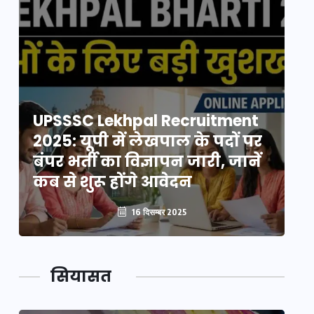
UPSSSC Lekhpal Recruitment
U
2025: यूपी में लेखपाल के पदों पर
20
बंपर भर्ती का विज्ञापन जारी, जानें
बं
कब से शुरू होंगे आवेदन
कब
16 दिसम्बर 2025
सियासत