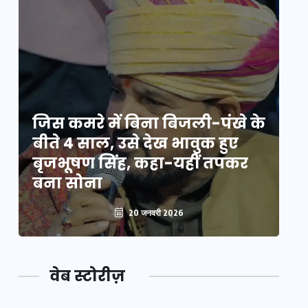
े
जिस कमरे में बिना बिजली-पंखे के
जि
बीते 4 साल, उसे देख भावुक हुए
बी
बृजभूषण सिंह, कहा-यहीं तपकर
ब
बना सोना
ब
20 जनवरी 2026
वेब स्टोरीज़