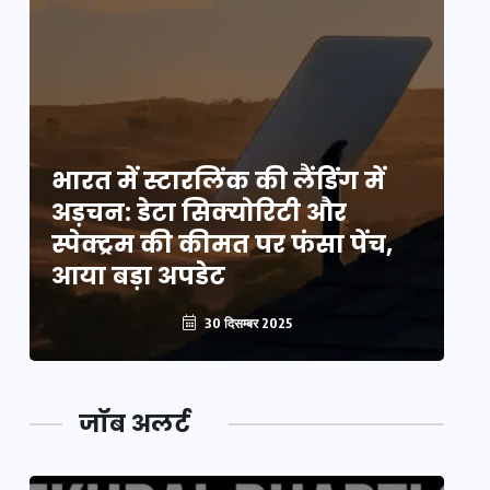
भारत में स्टारलिंक की लैंडिंग में
भा
अड़चन: डेटा सिक्योरिटी और
अ
स्पेक्ट्रम की कीमत पर फंसा पेंच,
स्
आया बड़ा अपडेट
आ
30 दिसम्बर 2025
जॉब अलर्ट