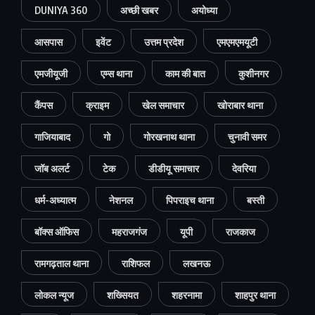
DUNIYA 360
अच्छी खबर
अयोध्या
आसपास
इवेंट
उत्तम प्रदेश
एमएमएमयूटी
एमजीयूजी
एम्स थाना
काम की बात
कुशीनगर
कैंपस
क्राइम
खेल समाचार
खोराबार थाना
गाजियाबाद
गो
गोरखनाथ थाना
चुनावी समर
जॉब अलर्ट
टेक
डीडीयू समाचार
देवरिया
धर्म-अध्यात्म
नेशनल
पिपराइच थाना
बस्ती
बॉक्स ऑफिस
महराजगंज
यूपी
राजकाज
रामगढ़ताल थाना
राशिफल
लखनऊ
लोकल न्यूज
शख्सियत
शहरनामा
शाहपुर थाना