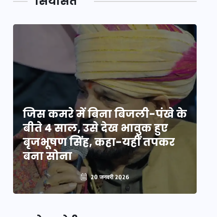
सियासत
े
जिस कमरे में बिना बिजली-पंखे के
जि
बीते 4 साल, उसे देख भावुक हुए
बी
बृजभूषण सिंह, कहा-यहीं तपकर
ब
बना सोना
ब
20 जनवरी 2026