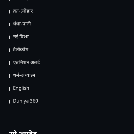
व्रत-त्योहार
धंधा-पानी
नई दिशा
टेलीकॉम
ए​डमिशन अलर्ट
धर्म-अध्यात्म
English
Duniya 360