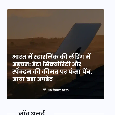
भारत में स्टारलिंक की लैंडिंग में
भा
अड़चन: डेटा सिक्योरिटी और
अ
स्पेक्ट्रम की कीमत पर फंसा पेंच,
स्
आया बड़ा अपडेट
आ
30 दिसम्बर 2025
जॉब अलर्ट