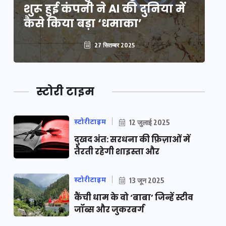
शुरू हुई कंपनी ने AI की दुनिया में
शु
कैसे किया बड़ा ‘धमाका’
कै
27 सितम्बर 2025
स्टोरी टाइम
स्टोरीटाइम
12 जुलाई 2025
दुखद अंत: सरधना की फ़िज़ाओं में
तैरती रहेगी शाइस्ता और
स्टोरीटाइम
13 जून 2025
कैंची धाम के वो ‘बाबा’ जिन्हें स्टीव
जॉब्स और जुकरबर्ग