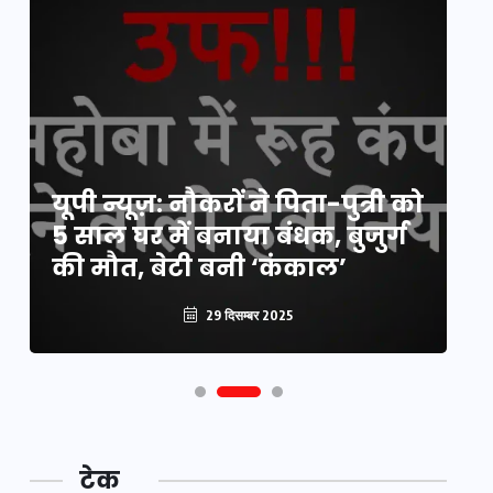
य
यूपी न्यूज़: नौकरों ने पिता-पुत्री को
मि
5 साल घर में बनाया बंधक, बुजुर्ग
वै
की मौत, बेटी बनी ‘कंकाल’
क
29 दिसम्बर 2025
टेक