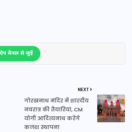
16 दिसम्बर 2025
प चैनल से जुड़ें
NEXT
जिस कमरे में बिना बिजली-पंखे
गोरखनाथ मंदिर में शारदीय
के बीते 4 साल, उसे देख भावुक
नवरात्र की तैयारियां, CM
हुए बृजभूषण सिंह, कहा-यहीं
योगी आदित्यनाथ करेंगे
तपकर बना सोना
कलश स्थापना