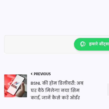
16 दिसम्बर 2025
हमारे वॉट्सऐ
PREVIOUS
जिस कमरे में बिना बिजली-पंखे
BSNL की होम डिलीवरी: अब
के बीते 4 साल, उसे देख भावुक
घर बैठे मिलेगा नया सिम
हुए बृजभूषण सिंह, कहा-यहीं
कार्ड, जानें कैसे करें ऑर्डर
तपकर बना सोना