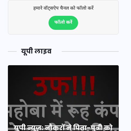
हमारे वॉट्सऐप चैनल को फॉलो करें
फॉलो करें
यूपी लाइव
य
यूपी न्यूज़: नौकरों ने पिता-पुत्री को
मि