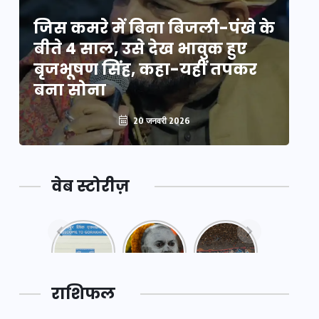
े
जिस कमरे में बिना बिजली-पंखे के
जि
बीते 4 साल, उसे देख भावुक हुए
बी
बृजभूषण सिंह, कहा-यहीं तपकर
ब
बना सोना
ब
20 जनवरी 2026
वेब स्टोरीज़
नया
महाकुंभ
महाकुंभ
एक्सप्रेसवे:
2025: कुछ
2025:
पूर्वांचल का
अनजाने
कहानी कुंभ
लक,
तथ्य…
मेले की…
डेवलपमेंट
राशिफल
का लिंक