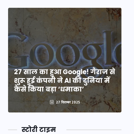
े
27 साल का हुआ Google! गैराज से
2
शुरू हुई कंपनी ने AI की दुनिया में
शु
कैसे किया बड़ा ‘धमाका’
कै
27 सितम्बर 2025
स्टोरी टाइम