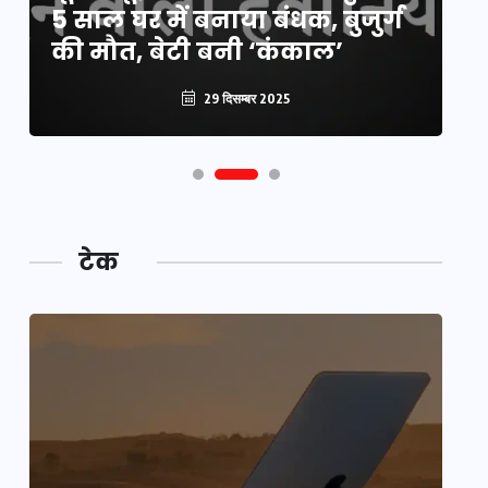
5 साल घर में बनाया बंधक, बुजुर्ग
वै
की मौत, बेटी बनी ‘कंकाल’
क
29 दिसम्बर 2025
टेक