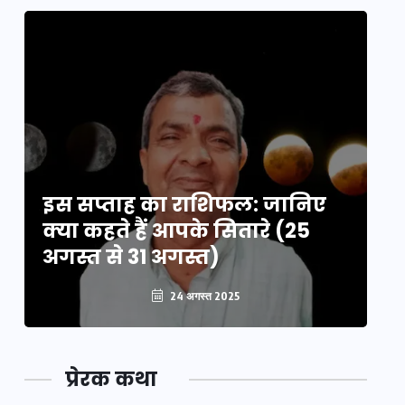
इस सप्ताह का राशिफल: जानिए
इ
क्या कहते हैं आपके सितारे (25
क्
अगस्त से 31 अगस्त)
अग
24 अगस्त 2025
प्रेरक कथा