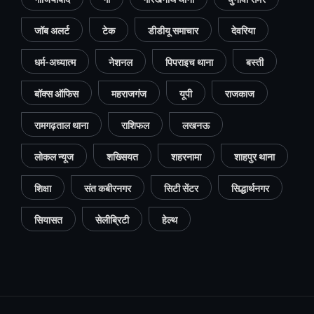
जॉब अलर्ट
टेक
डीडीयू समाचार
देवरिया
धर्म-अध्यात्म
नेशनल
पिपराइच थाना
बस्ती
बॉक्स ऑफिस
महराजगंज
यूपी
राजकाज
रामगढ़ताल थाना
राशिफल
लखनऊ
लोकल न्यूज
शख्सियत
शहरनामा
शाहपुर थाना
शिक्षा
संत कबीरनगर
सिटी सेंटर
सिद्धार्थनगर
सियासत
सेलीब्रिटी
हेल्थ