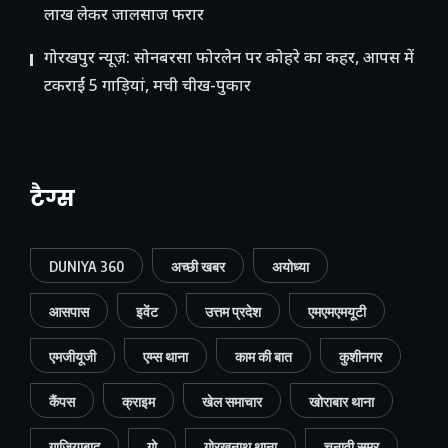
लाख लेकर जालसाज फरार
गोरखपुर न्यूज़: सोनबरसा फोरलेन पर कोहरे का कहर, आपस में
टकराईं 5 गाड़ियां, मची चीख-पुकार
टैग्स
DUNIYA 360
अच्छी खबर
अयोध्या
आसपास
इवेंट
उत्तम प्रदेश
एमएमएमयूटी
एमजीयूजी
एम्स थाना
काम की बात
कुशीनगर
कैंपस
क्राइम
खेल समाचार
खोराबार थाना
गाजियाबाद
गो
गोरखनाथ थाना
चुनावी समर