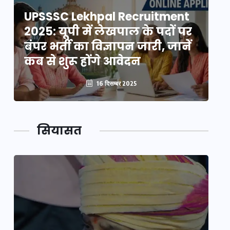
UPSSSC Lekhpal Recruitment
U
2025: यूपी में लेखपाल के पदों पर
20
बंपर भर्ती का विज्ञापन जारी, जानें
बं
कब से शुरू होंगे आवेदन
कब
16 दिसम्बर 2025
सियासत