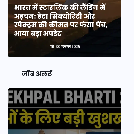
भारत में स्टारलिंक की लैंडिंग में
भा
अड़चन: डेटा सिक्योरिटी और
अ
स्पेक्ट्रम की कीमत पर फंसा पेंच,
स्
आया बड़ा अपडेट
आ
30 दिसम्बर 2025
जॉब अलर्ट