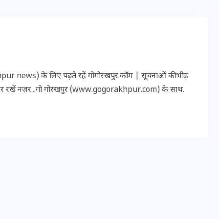
इस सप्ताह का राशिफल: जानिए
क्या कहते हैं आपके सितारे (25
अगस्त से 31 अगस्त)
r news) के लिए पढ़ते रहें गोगोरखपुर.कॉम | सूचनाओं की भीड़
पर रखें नज़र...गो गोरखपुर (www.gogorakhpur.com) के साथ.
24 अगस्त 2025