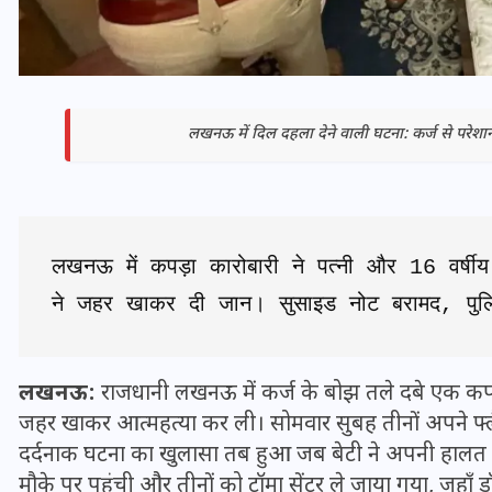
लखनऊ में दिल दहला देने वाली घटना: कर्ज से परेशान
लखनऊ में कपड़ा कारोबारी ने पत्नी और 16 वर्षीय 
ने जहर खाकर दी जान। सुसाइड नोट बरामद, पुल
भारत में स्टारलिंक की लैंडिंग में
अड़चन: डेटा सिक्योरिटी और
लखनऊ:
राजधानी लखनऊ में कर्ज के बोझ तले दबे एक कपड़
स्पेक्ट्रम की कीमत पर फंसा पेंच,
जहर खाकर आत्महत्या कर ली। सोमवार सुबह तीनों अपने फ्लै
आया बड़ा अपडेट
दर्दनाक घटना का खुलासा तब हुआ जब बेटी ने अपनी हालत बि
मौके पर पहुंची और तीनों को ट्रॉमा सेंटर ले जाया गया, जहाँ ड
30 दिसम्बर 2025