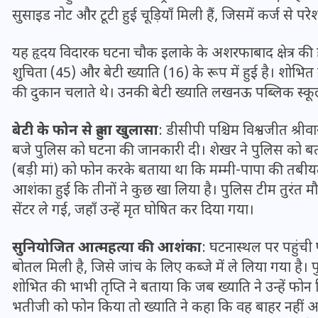
सुसाइड नोट और टूटी हुई चूड़ियाँ मिली हैं, जिसमें कर्ज से प
यह हृदय विदारक घटना चौक इलाके के अशरफाबाद क्षेत्र की 
शुचिता (45) और बेटी ख्याति (16) के रूप में हुई है। शोभित 
की दुकान चलाते थे। उनकी बेटी ख्याति लखनऊ पब्लिक स्कूल, 
बेटी के फोन से हुआ खुलासा
: डीसीपी पश्चिम विश्वजीत श्री
बजे पुलिस को घटना की जानकारी दी। शेखर ने पुलिस को बताय
(बड़ी मां) को फोन करके बताया था कि मम्मी-पापा की तबीय
आशंका हुई कि तीनों ने कुछ खा लिया है। पुलिस टीम तुरंत मौ
सेंटर ले गई, जहाँ उन्हें मृत घोषित कर दिया गया।
UPSSSC Lekhpal Recruitment
सुनियोजित आत्महत्या की आशंका
: घटनास्थल पर पहुंची 
2025: यूपी में लेखपाल के पदों
बोतल मिली है, जिसे जांच के लिए कब्जे में ले लिया गया है
पर बंपर भर्ती का विज्ञापन जारी,
शोभित की भाभी तृप्ति ने बताया कि जब ख्याति ने उन्हें फोन क
जानें कब से शुरू होंगे आवेदन
भतीजी को फोन किया तो ख्याति ने कहा कि वह बाहर नहीं 