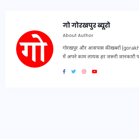
इस सप्ताह का राशिफल: जानिए
गो गोरखपुर ब्यूरो
क्या कहते हैं आपके सितारे (25
About Author
अगस्त से 31 अगस्त)
गोरखपुर और आसपास की खबरों (gorakhpu
में अपने काम लायक हर जरूरी जानकारी 
24 अगस्त 2025