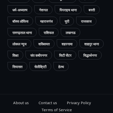
धर्म-अध्यात्म
नेशनल
पिपराइच थाना
बस्ती
बॉक्स ऑफिस
महराजगंज
यूपी
राजकाज
रामगढ़ताल थाना
राशिफल
लखनऊ
लोकल न्यूज
शख्सियत
शहरनामा
शाहपुर थाना
शिक्षा
संत कबीरनगर
सिटी सेंटर
सिद्धार्थनगर
सियासत
सेलीब्रिटी
हेल्थ
About us
Contact us
Privacy Policy
Terms of Service