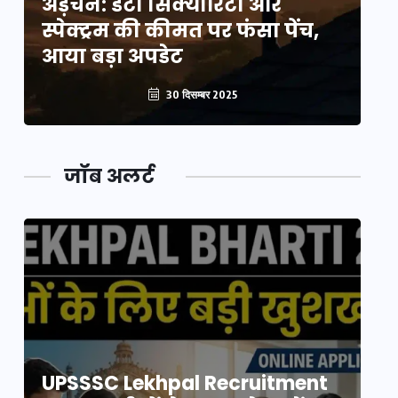
अड़चन: डेटा सिक्योरिटी और
अ
स्पेक्ट्रम की कीमत पर फंसा पेंच,
स्
आया बड़ा अपडेट
आ
30 दिसम्बर 2025
जॉब अलर्ट
UPSSSC Lekhpal Recruitment
U