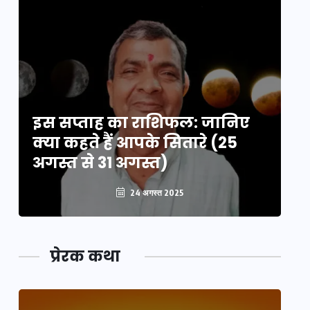
इस सप्ताह का राशिफल: जानिए
इ
क्या कहते हैं आपके सितारे (25
क्
अगस्त से 31 अगस्त)
अग
24 अगस्त 2025
प्रेरक कथा