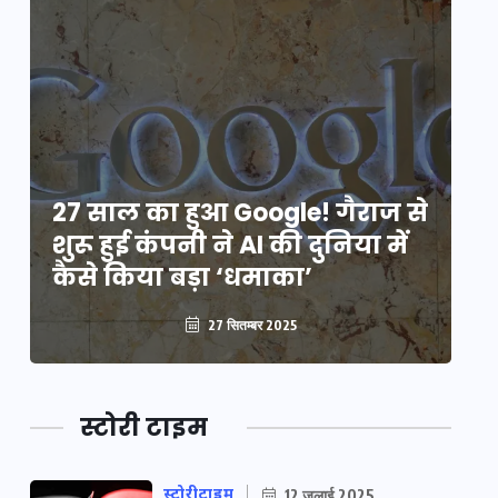
े
27 साल का हुआ Google! गैराज से
2
शुरू हुई कंपनी ने AI की दुनिया में
शु
कैसे किया बड़ा ‘धमाका’
कै
27 सितम्बर 2025
स्टोरी टाइम
स्टोरीटाइम
12 जुलाई 2025