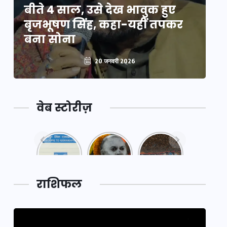
बीते 4 साल, उसे देख भावुक हुए
बी
बृजभूषण सिंह, कहा-यहीं तपकर
ब
बना सोना
ब
20 जनवरी 2026
वेब स्टोरीज़
नया
महाकुंभ
महाकुंभ
एक्सप्रेसवे:
2025: कुछ
2025:
पूर्वांचल का
अनजाने
कहानी कुंभ
लक,
तथ्य…
मेले की…
डेवलपमेंट
राशिफल
का लिंक