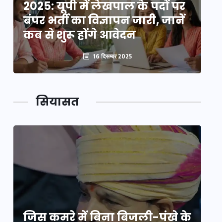
2025: यूपी में लेखपाल के पदों पर
20
बंपर भर्ती का विज्ञापन जारी, जानें
बं
कब से शुरू होंगे आवेदन
कब
16 दिसम्बर 2025
सियासत
े
जिस कमरे में बिना बिजली-पंखे के
जि