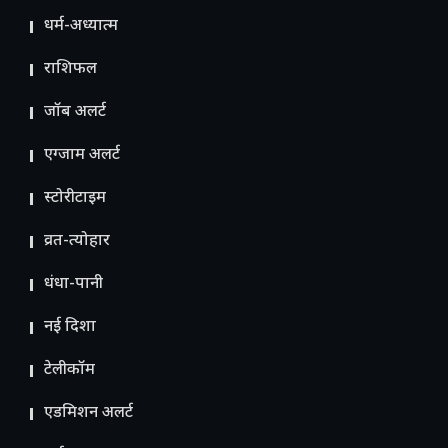
धर्म-अध्यात्म
राशिफल
जॉब अलर्ट
एग्जाम अलर्ट
स्टोरीटाइम
व्रत-त्योहार
धंधा-पानी
नई दिशा
टेलीकॉम
ए​डमिशन अलर्ट