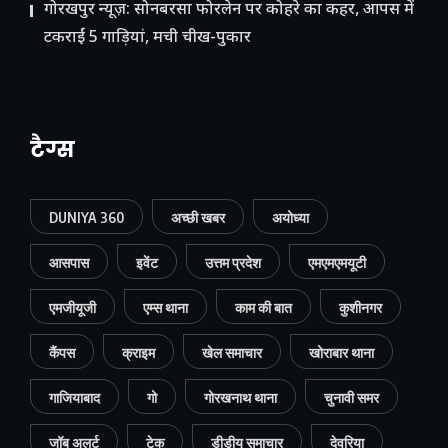
गोरखपुर न्यूज़: सोनबरसा फोरलेन पर कोहरे का कहर, आपस में
टकराईं 5 गाड़ियां, मची चीख-पुकार
टैग्स
DUNIYA 360
अच्छी खबर
अयोध्या
आसपास
इवेंट
उत्तम प्रदेश
एमएमएमयूटी
एमजीयूजी
एम्स थाना
काम की बात
कुशीनगर
कैंपस
क्राइम
खेल समाचार
खोराबार थाना
गाजियाबाद
गो
गोरखनाथ थाना
चुनावी समर
जॉब अलर्ट
टेक
डीडीयू समाचार
देवरिया