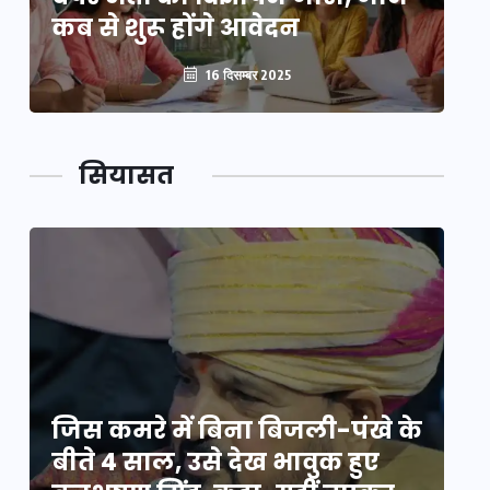
कब से शुरू होंगे आवेदन
कब
16 दिसम्बर 2025
सियासत
े
जिस कमरे में बिना बिजली-पंखे के
जि
बीते 4 साल, उसे देख भावुक हुए
बी