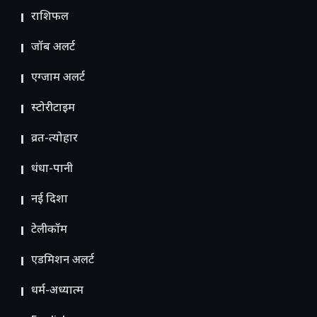
राशिफल
जॉब अलर्ट
एग्जाम अलर्ट
स्टोरीटाइम
व्रत-त्योहार
धंधा-पानी
नई दिशा
टेलीकॉम
ए​डमिशन अलर्ट
धर्म-अध्यात्म