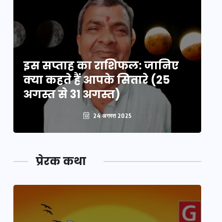
इस सप्ताह का राशिफल: जानिए
इ
क्या कहते हैं आपके सितारे (25
क्
अगस्त से 31 अगस्त)
अग
24 अगस्त 2025
प्रेरक कथा