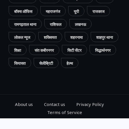
बॉक्स ऑफिस
महराजगंज
यूपी
राजकाज
रामगढ़ताल थाना
राशिफल
लखनऊ
लोकल न्यूज
शख्सियत
शहरनामा
शाहपुर थाना
शिक्षा
संत कबीरनगर
सिटी सेंटर
सिद्धार्थनगर
सियासत
सेलीब्रिटी
हेल्थ
About us
Contact us
Privacy Policy
Terms of Service
© 2024, Go Gorakhpur, All Rights Reserved.