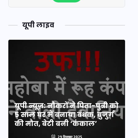
यूपी लाइव
य
यूपी न्यूज़: नौकरों ने पिता-पुत्री को
मि
5 साल घर में बनाया बंधक, बुजुर्ग
वै
की मौत, बेटी बनी ‘कंकाल’
क
29 दिसम्बर 2025