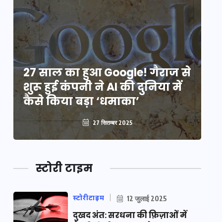
े
27 साल का हुआ Google! गैराज से
2
शुरू हुई कंपनी ने AI की दुनिया में
शु
कैसे किया बड़ा ‘धमाका’
कै
27 सितम्बर 2025
स्टोरी टाइम
स्टोरीटाइम
12 जुलाई 2025
दुखद अंत: सरधना की फ़िज़ाओं में