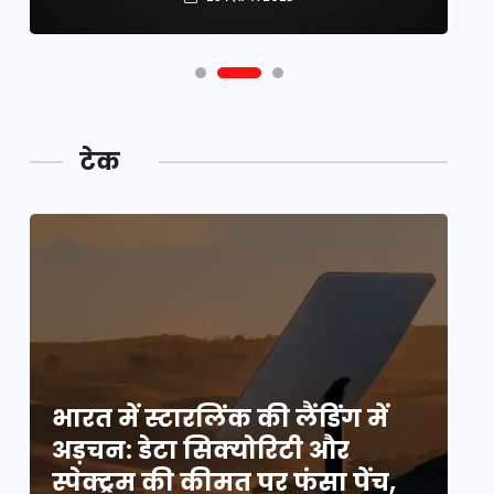
टेक
भारत में स्टारलिंक की लैंडिंग में
भा
अड़चन: डेटा सिक्योरिटी और
अ
स्पेक्ट्रम की कीमत पर फंसा पेंच,
स्