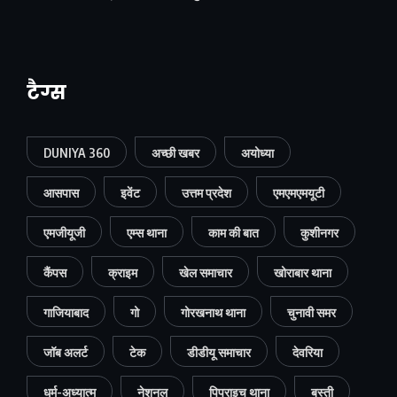
टैग्स
DUNIYA 360
अच्छी खबर
अयोध्या
आसपास
इवेंट
उत्तम प्रदेश
एमएमएमयूटी
एमजीयूजी
एम्स थाना
काम की बात
कुशीनगर
कैंपस
क्राइम
खेल समाचार
खोराबार थाना
गाजियाबाद
गो
गोरखनाथ थाना
चुनावी समर
जॉब अलर्ट
टेक
डीडीयू समाचार
देवरिया
धर्म-अध्यात्म
नेशनल
पिपराइच थाना
बस्ती