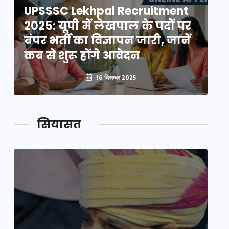
UPSSSC Lekhpal Recruitment
U
2025: यूपी में लेखपाल के पदों पर
20
बंपर भर्ती का विज्ञापन जारी, जानें
बं
कब से शुरू होंगे आवेदन
कब
16 दिसम्बर 2025
सियासत