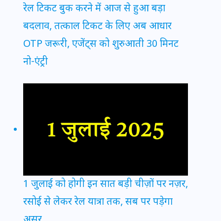
रेल टिकट बुक करने में आज से हुआ बड़ा
बदलाव, तत्काल टिकट के लिए अब आधार
OTP जरूरी, एजेंट्स को शुरुआती 30 मिनट
नो-एंट्री
1 जुलाई को होगी इन सात बड़ी चीज़ों पर नज़र,
रसोई से लेकर रेल यात्रा तक, सब पर पड़ेगा
असर