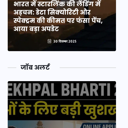
भारत में स्टारलिंक की लैंडिंग में
भा
अड़चन: डेटा सिक्योरिटी और
अ
स्पेक्ट्रम की कीमत पर फंसा पेंच,
स्
आया बड़ा अपडेट
आ
30 दिसम्बर 2025
जॉब अलर्ट