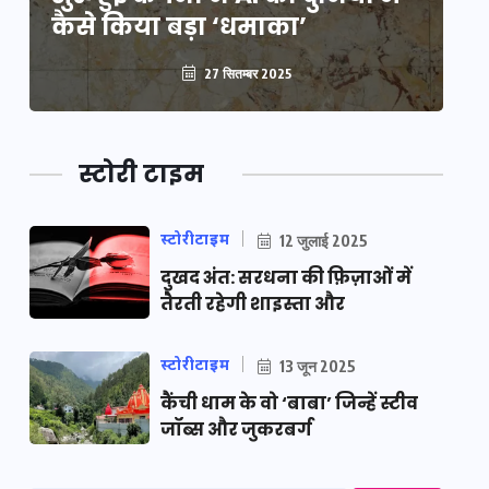
कैसे किया बड़ा ‘धमाका’
कै
27 सितम्बर 2025
स्टोरी टाइम
स्टोरीटाइम
12 जुलाई 2025
दुखद अंत: सरधना की फ़िज़ाओं में
तैरती रहेगी शाइस्ता और
स्टोरीटाइम
13 जून 2025
कैंची धाम के वो ‘बाबा’ जिन्हें स्टीव
जॉब्स और जुकरबर्ग