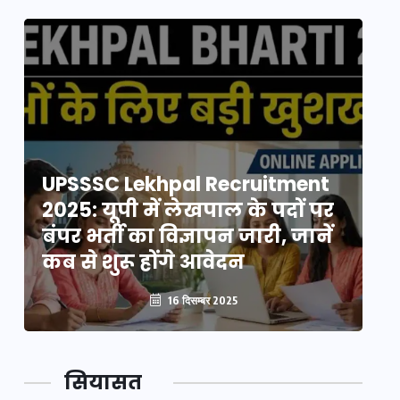
UPSSSC Lekhpal Recruitment
U
2025: यूपी में लेखपाल के पदों पर
20
बंपर भर्ती का विज्ञापन जारी, जानें
बं
कब से शुरू होंगे आवेदन
कब
16 दिसम्बर 2025
सियासत