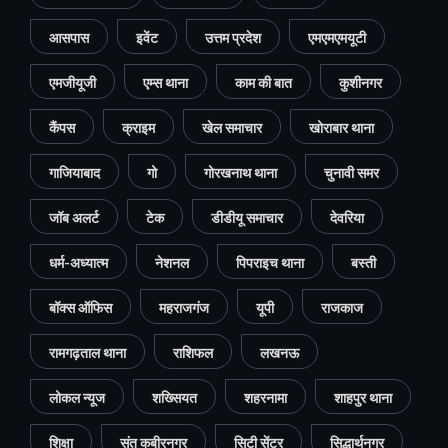
आसपास
इवेंट
उत्तम प्रदेश
एमएमएमयूटी
एमजीयूजी
एम्स थाना
काम की बात
कुशीनगर
कैंपस
क्राइम
खेल समाचार
खोराबार थाना
गाजियाबाद
गो
गोरखनाथ थाना
चुनावी समर
जॉब अलर्ट
टेक
डीडीयू समाचार
देवरिया
धर्म-अध्यात्म
नेशनल
पिपराइच थाना
बस्ती
बॉक्स ऑफिस
महराजगंज
यूपी
राजकाज
रामगढ़ताल थाना
राशिफल
लखनऊ
लोकल न्यूज
शख्सियत
शहरनामा
शाहपुर थाना
शिक्षा
संत कबीरनगर
सिटी सेंटर
सिद्धार्थनगर