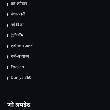
व्रत-त्योहार
धंधा-पानी
नई दिशा
टेलीकॉम
ए​डमिशन अलर्ट
धर्म-अध्यात्म
English
Duniya 360
गो अपडेट