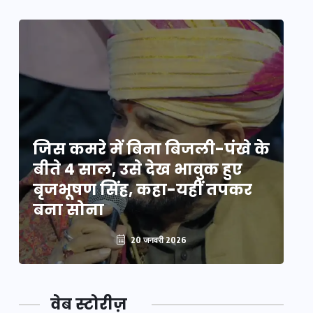
े
जिस कमरे में बिना बिजली-पंखे के
जि
बीते 4 साल, उसे देख भावुक हुए
बी
बृजभूषण सिंह, कहा-यहीं तपकर
ब
बना सोना
ब
20 जनवरी 2026
वेब स्टोरीज़