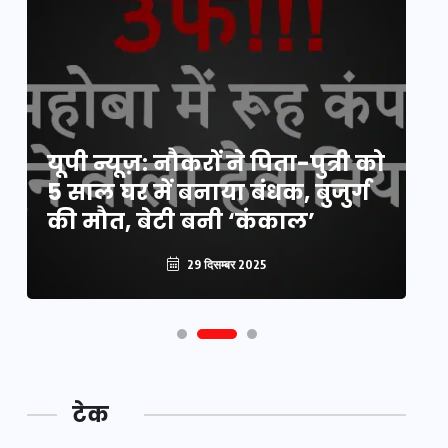
य
यूपी न्यूज़: नौकरों ने पिता-पुत्री को
मि
5 साल घर में बनाया बंधक, बुजुर्ग
वै
की मौत, बेटी बनी ‘कंकाल’
क
29 दिसम्बर 2025
टेक