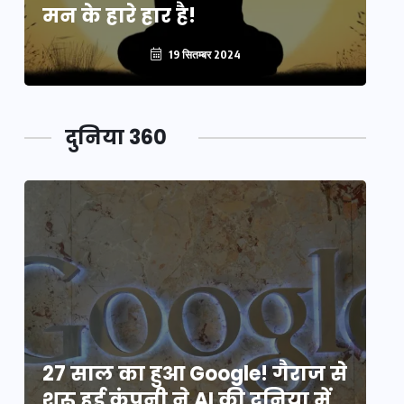
मन के हारे हार है!
मन
19 सितम्बर 2024
दुनिया 360
े
27 साल का हुआ Google! गैराज से
2
शुरू हुई कंपनी ने AI की दुनिया में
शु