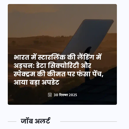
भारत में स्टारलिंक की लैंडिंग में
भा
अड़चन: डेटा सिक्योरिटी और
अ
स्पेक्ट्रम की कीमत पर फंसा पेंच,
स्
आया बड़ा अपडेट
आ
30 दिसम्बर 2025
जॉब अलर्ट