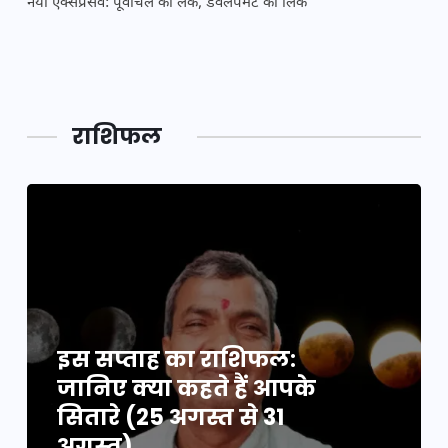
नया एक्सप्रेसवे: पूर्वांचल का लक, डेवलपमेंट का लिंक
महाक
राशिफल
इस सप्ताह का राशिफल:
जानिए क्या कहते हैं आपके
सितारे (25 अगस्त से 31
अगस्त)