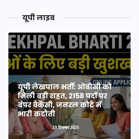
यूपी लाइव
यूपी न्यूज़: नौकरों ने पिता-पुत्री
यूपी लेखपाल भर्ती: ओबीसी को
को 5 साल घर में बनाया बंधक,
मिली बड़ी राहत, 2158 पदों पर
बुजुर्ग की मौत, बेटी बनी
बंपर वैकेंसी, जनरल कोटे में
‘कंकाल’
भारी कटौती
29 दिसम्बर 2025
29 दिसम्बर 2025