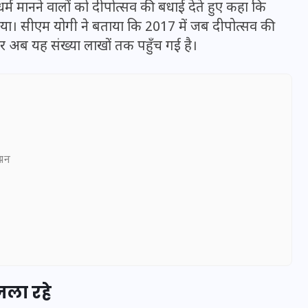
र्म मानने वालों को दीपोत्सव की बधाई देते हुए कहा कि
म लिया। सीएम योगी ने बताया कि 2017 में जब दीपोत्सव की
अब यह संख्या लाखों तक पहुँच गई है।
ञापन
UPSSSC Lekhpal Recruitment
2025: यूपी में लेखपाल के पदों
पर बंपर भर्ती का विज्ञापन जारी,
जानें कब से शुरू होंगे आवेदन
जला रहे