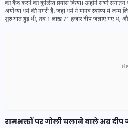
को कैद करने का कुत्सित प्रयास किया। उन्होंने सभी सनातन ध
अयोध्या धर्म की नगरी है, जहां धर्म ने मानव स्वरूप में जन्
शुरुआत हुई थी, तब 1 लाख 71 हजार दीप जलाए गए थे, और 
विज्
UPSSSC Lekhpal Recruitment
2025: यूपी में लेखपाल के पदों
पर बंपर भर्ती का विज्ञापन जारी,
जानें कब से शुरू होंगे आवेदन
रामभक्तों पर गोली चलाने वाले अब दीप 