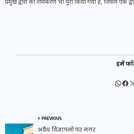
प्रमुख द्वारों का नामकरण भी पूरा किया गया है, जिसमें एक द्व
इस सप्ताह का राशिफल: जानिए
क्या कहते हैं आपके सितारे (25
अगस्त से 31 अगस्त)
24 अगस्त 2025
हमें फॉ
What
Fac
X
PREVIOUS
अवैध विज्ञापनों पर नगर