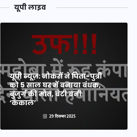
यूपी लाइव
यूपी लेखपाल भर्ती: ओबीसी को
मिली बड़ी राहत, 2158 पदों पर
बंपर वैकेंसी, जनरल कोटे में भारी
कटौती
29 दिसम्बर 2025