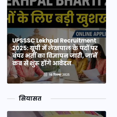
UPSSSC Lekhpal Recruitment
U
2025: यूपी में लेखपाल के पदों पर
20
बंपर भर्ती का विज्ञापन जारी, जानें
बं
कब से शुरू होंगे आवेदन
कब
16 दिसम्बर 2025
सियासत