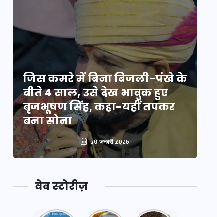
े
जिस कमरे में बिना बिजली-पंखे के
जि
बीते 4 साल, उसे देख भावुक हुए
बी
बृजभूषण सिंह, कहा-यहीं तपकर
ब
बना सोना
ब
20 जनवरी 2026
वेब स्टोरीज़