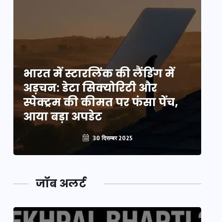
भारत में स्टारलिंक की लैंडिंग में
भा
अड़चन: डेटा सिक्योरिटी और
अ
स्पेक्ट्रम की कीमत पर फंसा पेंच,
स्
आया बड़ा अपडेट
आ
30 दिसम्बर 2025
जॉब अलर्ट