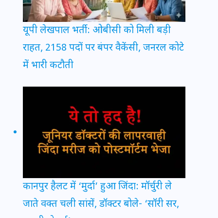
यूपी लेखपाल भर्ती: ओबीसी को मिली बड़ी
राहत, 2158 पदों पर बंपर वैकेंसी, जनरल कोटे
में भारी कटौती
कानपुर हैलट में ‘मुर्दा’ हुआ जिंदा: मॉर्चुरी ले
जाते वक्त चली सांसें, डॉक्टर बोले- ‘सॉरी सर,