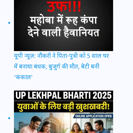
यूपी न्यूज़: नौकरों ने पिता-पुत्री को 5 साल घर
में बनाया बंधक, बुजुर्ग की मौत, बेटी बनी
‘कंकाल’