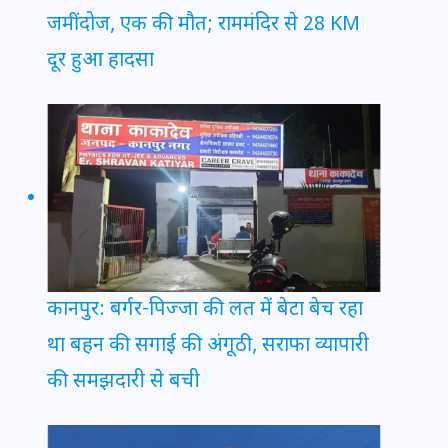
जमींदोज, एक की मौत; राममंदिर से 28 KM
दूर हुआ हादसा
कानपुर: बर्गर-पिज्जा की लत में बेटा बेच रहा
था बहन की सगाई की अंगूठी, सराफा व्यापारी
की समझदारी से बची