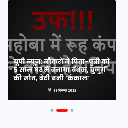
यूपी लेखपाल भर्ती: ओबीसी को
यूपी न्यूज़: नौकरों ने पिता-पुत्री को
मिली बड़ी राहत, 2158 पदों पर बंपर
वो
5 साल घर में बनाया बंधक, बुजुर्ग
वैकेंसी, जनरल कोटे में भारी
हु
की मौत, बेटी बनी ‘कंकाल’
कटौती
पू
29 दिसम्बर 2025
29 दिसम्बर 2025