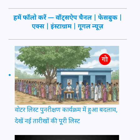
हमें फॉलो करें —
वॉट्सऐप चैनल
|
फेसबुक
|
एक्स
|
इंस्टाग्राम
|
गूगल न्यूज़
वोटर लिस्ट पुनरीक्षण कार्यक्रम में हुआ बदलाव,
देखें नई तारीखों की पूरी लिस्ट