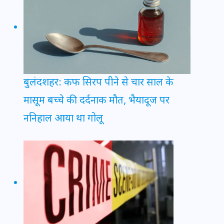
बुलंदशहर: कफ सिरप पीने से चार साल के
मासूम बच्चे की दर्दनाक मौत, भैयादूज पर
ननिहाल आया था गोलू