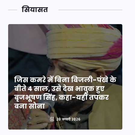
सियासत
े
जिस कमरे में बिना बिजली-पंखे के
जि
बीते 4 साल, उसे देख भावुक हुए
बी
बृजभूषण सिंह, कहा-यहीं तपकर
ब
बना सोना
ब
20 जनवरी 2026