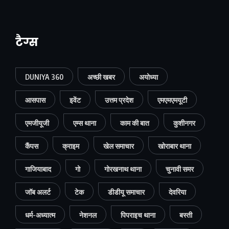
टैग्स
DUNIYA 360
अच्छी खबर
अयोध्या
आसपास
इवेंट
उत्तम प्रदेश
एमएमएमयूटी
एमजीयूजी
एम्स थाना
काम की बात
कुशीनगर
कैंपस
क्राइम
खेल समाचार
खोराबार थाना
गाजियाबाद
गो
गोरखनाथ थाना
चुनावी समर
जॉब अलर्ट
टेक
डीडीयू समाचार
देवरिया
धर्म-अध्यात्म
नेशनल
पिपराइच थाना
बस्ती