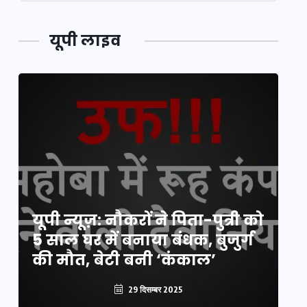
यूपी लाइव
य
यूपी न्यूज़: नौकरों ने पिता-पुत्री को
मि
5 साल घर में बनाया बंधक, बुजुर्ग
वै
की मौत, बेटी बनी ‘कंकाल’
क
29 दिसम्बर 2025