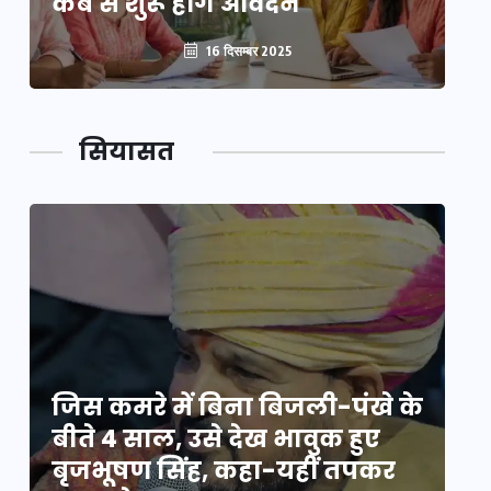
कब से शुरू होंगे आवेदन
कब
16 दिसम्बर 2025
सियासत
े
जिस कमरे में बिना बिजली-पंखे के
जि
बीते 4 साल, उसे देख भावुक हुए
बी
बृजभूषण सिंह, कहा-यहीं तपकर
ब