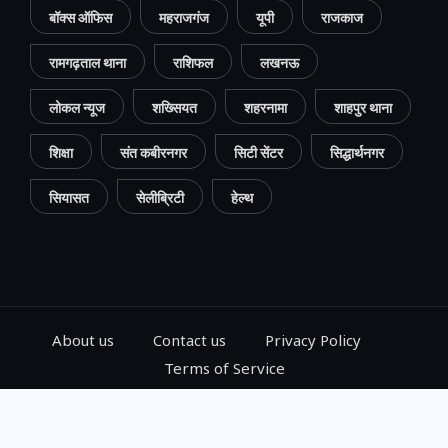
बॉक्स ऑफिस
महराजगंज
यूपी
राजकाज
रामगढ़ताल थाना
राशिफल
लखनऊ
लोकल न्यूज
शख्सियत
शहरनामा
शाहपुर थाना
शिक्षा
संत कबीरनगर
सिटी सेंटर
सिद्धार्थनगर
सियासत
सेलीब्रिटी
हेल्थ
About us
Contact us
Privacy Policy
Terms of Service
© 2024, Go Gorakhpur, All Rights Reserved.