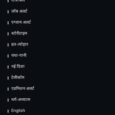
राशिफल
जॉब अलर्ट
एग्जाम अलर्ट
स्टोरीटाइम
व्रत-त्योहार
धंधा-पानी
नई दिशा
टेलीकॉम
ए​डमिशन अलर्ट
धर्म-अध्यात्म
English