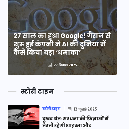
े
27 साल का हुआ Google! गैराज से
2
शुरू हुई कंपनी ने AI की दुनिया में
शु
कैसे किया बड़ा ‘धमाका’
कै
27 सितम्बर 2025
स्टोरी टाइम
स्टोरीटाइम
12 जुलाई 2025
दुखद अंत: सरधना की फ़िज़ाओं में
तैरती रहेगी शाइस्ता और