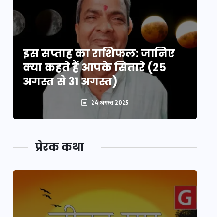
इस सप्ताह का राशिफल: जानिए
इ
क्या कहते हैं आपके सितारे (25
क्
अगस्त से 31 अगस्त)
अग
24 अगस्त 2025
प्रेरक कथा