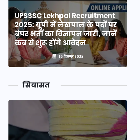
UPSSSC Lekhpal Recruitment
U
2025: यूपी में लेखपाल के पदों पर
20
बंपर भर्ती का विज्ञापन जारी, जानें
बं
कब से शुरू होंगे आवेदन
कब
16 दिसम्बर 2025
सियासत