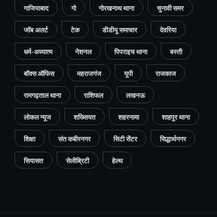
गाजियाबाद
गो
गोरखनाथ थाना
चुनावी समर
जॉब अलर्ट
टेक
डीडीयू समाचार
देवरिया
धर्म-अध्यात्म
नेशनल
पिपराइच थाना
बस्ती
बॉक्स ऑफिस
महराजगंज
यूपी
राजकाज
रामगढ़ताल थाना
राशिफल
लखनऊ
लोकल न्यूज
शख्सियत
शहरनामा
शाहपुर थाना
शिक्षा
संत कबीरनगर
सिटी सेंटर
सिद्धार्थनगर
सियासत
सेलीब्रिटी
हेल्थ