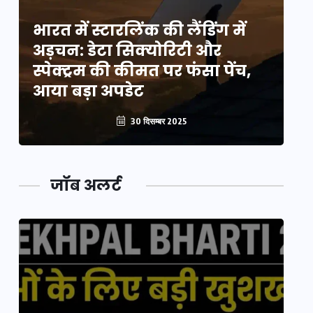
भारत में स्टारलिंक की लैंडिंग में
भा
अड़चन: डेटा सिक्योरिटी और
अ
स्पेक्ट्रम की कीमत पर फंसा पेंच,
स्
आया बड़ा अपडेट
आ
30 दिसम्बर 2025
जॉब अलर्ट