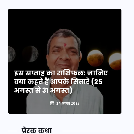
इस सप्ताह का राशिफल: जानिए
इ
क्या कहते हैं आपके सितारे (25
क्
अगस्त से 31 अगस्त)
अग
24 अगस्त 2025
प्रेरक कथा