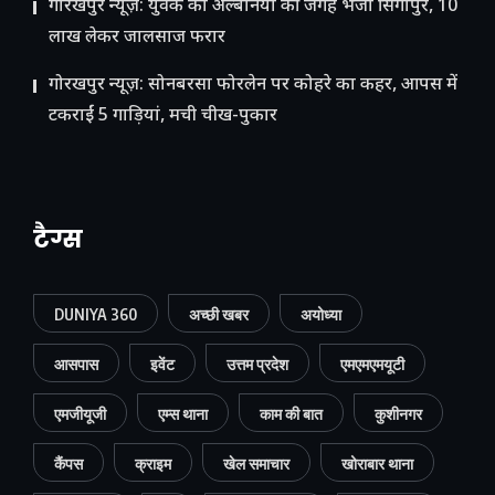
गोरखपुर न्यूज़: युवक को अल्बेनिया की जगह भेजा सिंगापुर, 10
लाख लेकर जालसाज फरार
गोरखपुर न्यूज़: सोनबरसा फोरलेन पर कोहरे का कहर, आपस में
टकराईं 5 गाड़ियां, मची चीख-पुकार
टैग्स
DUNIYA 360
अच्छी खबर
अयोध्या
आसपास
इवेंट
उत्तम प्रदेश
एमएमएमयूटी
एमजीयूजी
एम्स थाना
काम की बात
कुशीनगर
कैंपस
क्राइम
खेल समाचार
खोराबार थाना