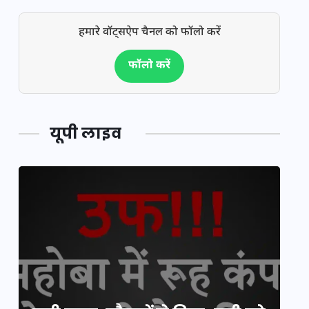
हमारे वॉट्सऐप चैनल को फॉलो करें
फॉलो करें
यूपी लाइव
य