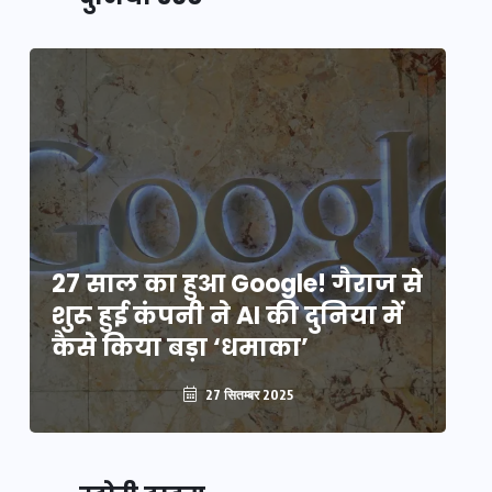
े
27 साल का हुआ Google! गैराज से
2
शुरू हुई कंपनी ने AI की दुनिया में
शु
कैसे किया बड़ा ‘धमाका’
कै
27 सितम्बर 2025