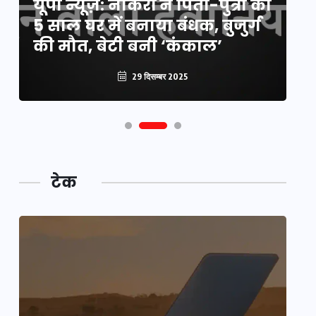
यूपी न्यूज़: नौकरों ने पिता-पुत्री को
मि
5 साल घर में बनाया बंधक, बुजुर्ग
वै
की मौत, बेटी बनी ‘कंकाल’
क
29 दिसम्बर 2025
टेक