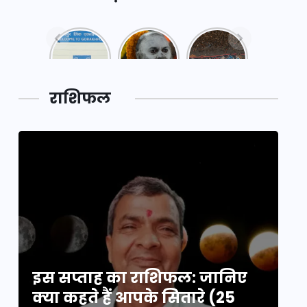
नया
महाकुंभ
महाकुंभ
एक्सप्रेसवे:
2025: कुछ
2025:
पूर्वांचल का
अनजाने
कहानी कुंभ
लक,
तथ्य…
मेले की…
डेवलपमेंट
राशिफल
का लिंक
इस सप्ताह का राशिफल: जानिए
इ
क्या कहते हैं आपके सितारे (25
क्