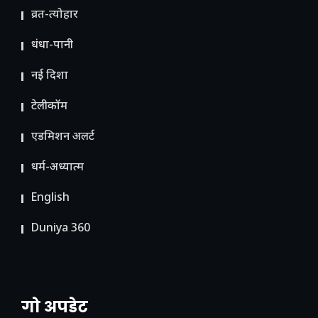
व्रत-त्योहार
धंधा-पानी
नई दिशा
टेलीकॉम
ए​डमिशन अलर्ट
धर्म-अध्यात्म
English
Duniya 360
गो अपडेट