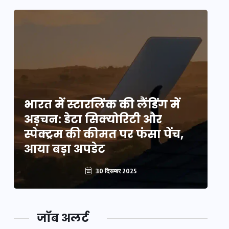
भारत में स्टारलिंक की लैंडिंग में
भा
अड़चन: डेटा सिक्योरिटी और
अ
स्पेक्ट्रम की कीमत पर फंसा पेंच,
स्
आया बड़ा अपडेट
आ
30 दिसम्बर 2025
जॉब अलर्ट