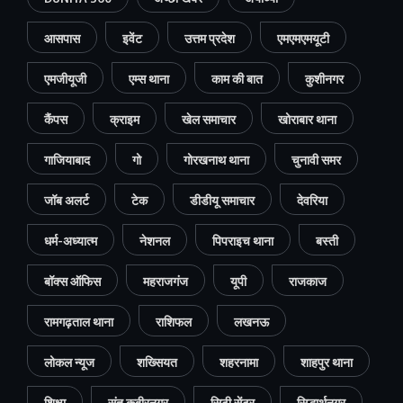
आसपास
इवेंट
उत्तम प्रदेश
एमएमएमयूटी
एमजीयूजी
एम्स थाना
काम की बात
कुशीनगर
कैंपस
क्राइम
खेल समाचार
खोराबार थाना
गाजियाबाद
गो
गोरखनाथ थाना
चुनावी समर
जॉब अलर्ट
टेक
डीडीयू समाचार
देवरिया
धर्म-अध्यात्म
नेशनल
पिपराइच थाना
बस्ती
बॉक्स ऑफिस
महराजगंज
यूपी
राजकाज
रामगढ़ताल थाना
राशिफल
लखनऊ
लोकल न्यूज
शख्सियत
शहरनामा
शाहपुर थाना
शिक्षा
संत कबीरनगर
सिटी सेंटर
सिद्धार्थनगर