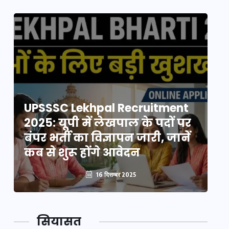
UPSSSC Lekhpal Recruitment
U
2025: यूपी में लेखपाल के पदों पर
20
बंपर भर्ती का विज्ञापन जारी, जानें
बं
कब से शुरू होंगे आवेदन
कब
16 दिसम्बर 2025
सियासत