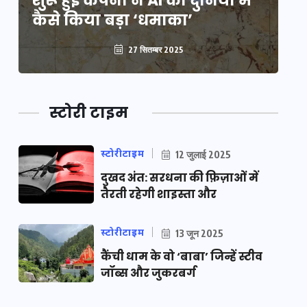
शुरू हुई कंपनी ने AI की दुनिया में
शु
कैसे किया बड़ा ‘धमाका’
कै
27 सितम्बर 2025
स्टोरी टाइम
स्टोरीटाइम
12 जुलाई 2025
दुखद अंत: सरधना की फ़िज़ाओं में
तैरती रहेगी शाइस्ता और
स्टोरीटाइम
13 जून 2025
कैंची धाम के वो ‘बाबा’ जिन्हें स्टीव
जॉब्स और जुकरबर्ग