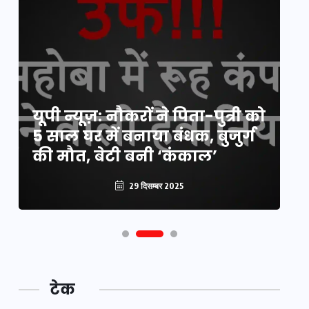
य
यूपी न्यूज़: नौकरों ने पिता-पुत्री को
मि
5 साल घर में बनाया बंधक, बुजुर्ग
वै
की मौत, बेटी बनी ‘कंकाल’
क
29 दिसम्बर 2025
टेक