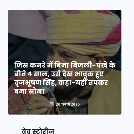
े
जिस कमरे में बिना बिजली-पंखे के
जि
बीते 4 साल, उसे देख भावुक हुए
बी
बृजभूषण सिंह, कहा-यहीं तपकर
ब
बना सोना
ब
20 जनवरी 2026
वेब स्टोरीज़