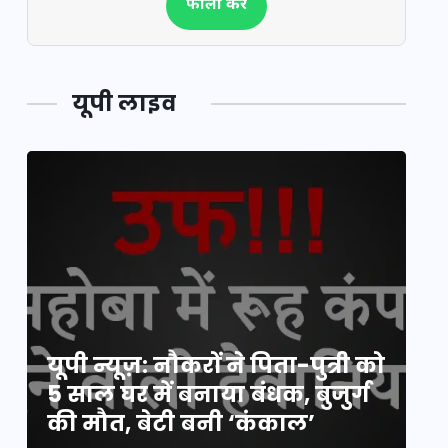
फॉलो करें
यूपी लाइव
य
यूपी न्यूज़: नौकरों ने पिता-पुत्री को
मि
5 साल घर में बनाया बंधक, बुजुर्ग
वै
की मौत, बेटी बनी ‘कंकाल’
क