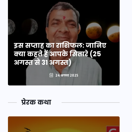
इस सप्ताह का राशिफल: जानिए
इ
क्या कहते हैं आपके सितारे (25
क्
अगस्त से 31 अगस्त)
अग
24 अगस्त 2025
प्रेरक कथा