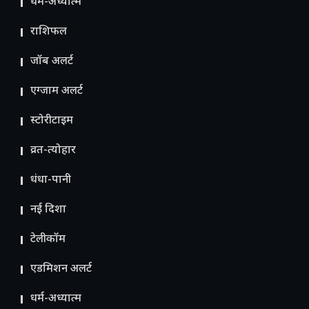
धर्म-अध्यात्म
राशिफल
जॉब अलर्ट
एग्जाम अलर्ट
स्टोरीटाइम
व्रत-त्योहार
धंधा-पानी
नई दिशा
टेलीकॉम
ए​डमिशन अलर्ट
धर्म-अध्यात्म