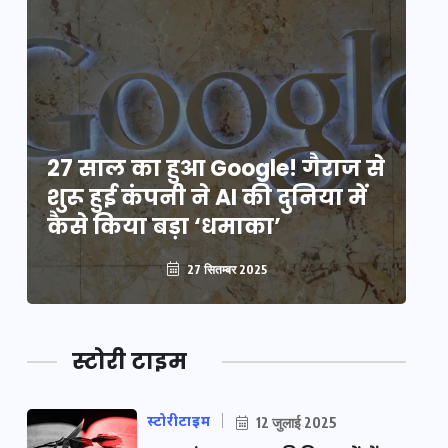
े
27 साल का हुआ Google! गैराज से
2
शुरू हुई कंपनी ने AI की दुनिया में
शु
कैसे किया बड़ा ‘धमाका’
कै
27 सितम्बर 2025
स्टोरी टाइम
स्टोरीटाइम
12 जुलाई 2025