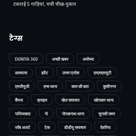
टकराईं 5 गाड़ियां, मची चीख-पुकार
टैग्स
DUNIYA 360
अच्छी खबर
अयोध्या
आसपास
इवेंट
उत्तम प्रदेश
एमएमएमयूटी
एमजीयूजी
एम्स थाना
काम की बात
कुशीनगर
कैंपस
क्राइम
खेल समाचार
खोराबार थाना
गाजियाबाद
गो
गोरखनाथ थाना
चुनावी समर
जॉब अलर्ट
टेक
डीडीयू समाचार
देवरिया