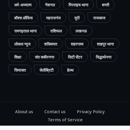
धर्म-अध्यात्म
नेशनल
पिपराइच थाना
बस्ती
बॉक्स ऑफिस
महराजगंज
यूपी
राजकाज
रामगढ़ताल थाना
राशिफल
लखनऊ
लोकल न्यूज
शख्सियत
शहरनामा
शाहपुर थाना
शिक्षा
संत कबीरनगर
सिटी सेंटर
सिद्धार्थनगर
सियासत
सेलीब्रिटी
हेल्थ
About us
Contact us
Privacy Policy
Terms of Service