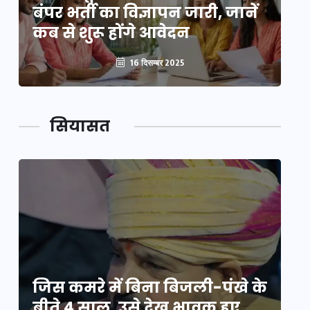
बंपर भर्ती का विज्ञापन जारी, जानें
बं
कब से शुरू होंगे आवेदन
कब
16 दिसम्बर 2025
सियासत
े
जिस कमरे में बिना बिजली-पंखे के
जि
बीते 4 साल, उसे देख भावुक हुए
बी