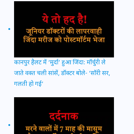
कानपुर हैलट में ‘मुर्दा’ हुआ जिंदा: मॉर्चुरी ले
जाते वक्त चली सांसें, डॉक्टर बोले- ‘सॉरी सर,
गलती हो गई’