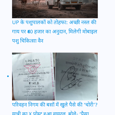
UP के पशुपालकों को तोहफा: अच्छी नस्ल की
गाय पर ₹40 हजार का अनुदान, मिलेगी मोबाइल
पशु चिकित्सा वैन
परिवहन निगम की बसों में खुले पैसे की ‘चोरी’?
यात्री का X पोस्ट हुआ वायरल, बोले- ‘पैसा