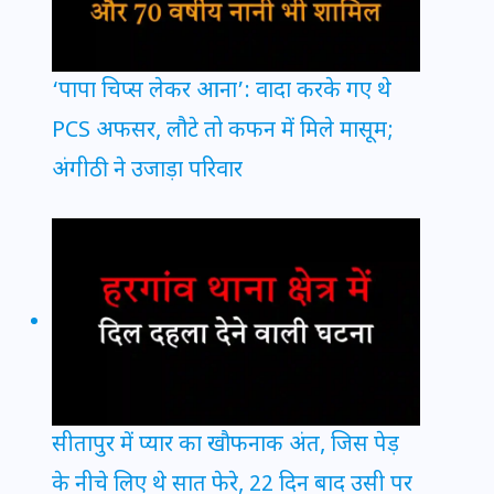
‘पापा चिप्स लेकर आना’: वादा करके गए थे
PCS अफसर, लौटे तो कफन में मिले मासूम;
अंगीठी ने उजाड़ा परिवार
सीतापुर में प्यार का खौफनाक अंत, जिस पेड़
के नीचे लिए थे सात फेरे, 22 दिन बाद उसी पर