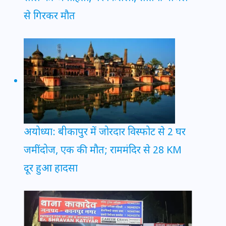
से गिरकर मौत
अयोध्या: बीकापुर में जोरदार विस्फोट से 2 घर
जमींदोज, एक की मौत; राममंदिर से 28 KM
दूर हुआ हादसा