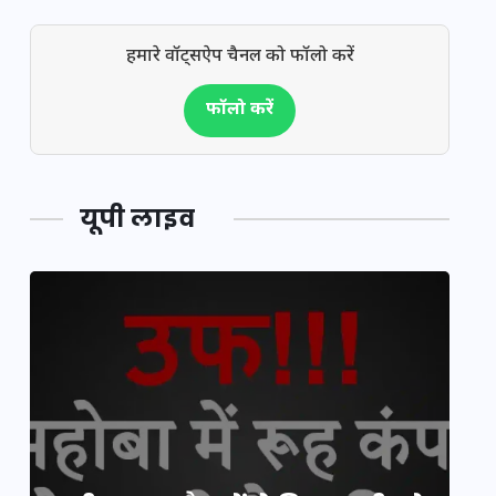
हमारे वॉट्सऐप चैनल को फॉलो करें
फॉलो करें
यूपी लाइव
यूपी लेखपाल भर्ती: ओबीसी को