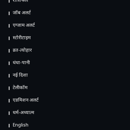
राशिफल
जॉब अलर्ट
एग्जाम अलर्ट
स्टोरीटाइम
व्रत-त्योहार
धंधा-पानी
नई दिशा
टेलीकॉम
ए​डमिशन अलर्ट
धर्म-अध्यात्म
English