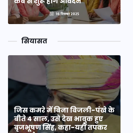
कब से शुरू होंगे आवेदन
कब
16 दिसम्बर 2025
सियासत
े
जिस कमरे में बिना बिजली-पंखे के
जि
बीते 4 साल, उसे देख भावुक हुए
बी
बृजभूषण सिंह, कहा-यहीं तपकर
ब