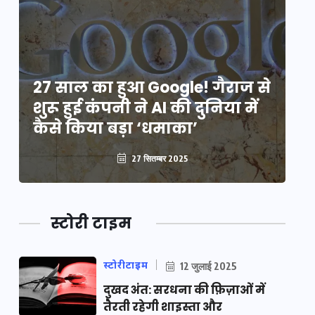
े
27 साल का हुआ Google! गैराज से
2
शुरू हुई कंपनी ने AI की दुनिया में
शु
कैसे किया बड़ा ‘धमाका’
कै
27 सितम्बर 2025
स्टोरी टाइम
स्टोरीटाइम
12 जुलाई 2025
दुखद अंत: सरधना की फ़िज़ाओं में
तैरती रहेगी शाइस्ता और