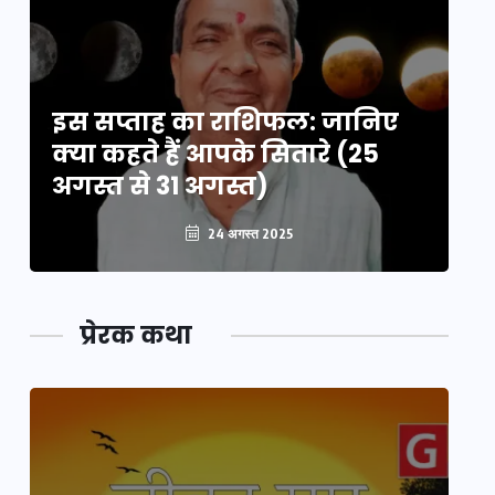
इस सप्ताह का राशिफल: जानिए
इ
क्या कहते हैं आपके सितारे (25
क्
अगस्त से 31 अगस्त)
अग
24 अगस्त 2025
प्रेरक कथा