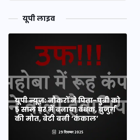
यूपी लाइव
य
यूपी न्यूज़: नौकरों ने पिता-पुत्री को
मि
5 साल घर में बनाया बंधक, बुजुर्ग
वै
की मौत, बेटी बनी ‘कंकाल’
क
29 दिसम्बर 2025