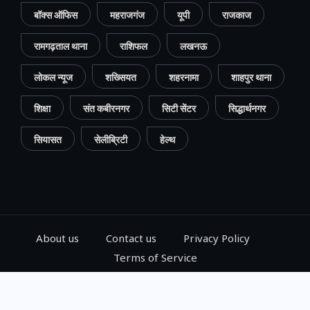
बॉक्स ऑफिस
महराजगंज
यूपी
राजकाज
रामगढ़ताल थाना
राशिफल
लखनऊ
लोकल न्यूज
शख्सियत
शहरनामा
शाहपुर थाना
शिक्षा
संत कबीरनगर
सिटी सेंटर
सिद्धार्थनगर
सियासत
सेलीब्रिटी
हेल्थ
About us
Contact us
Privacy Policy
Terms of Service
© 2024, Go Gorakhpur, All Rights Reserved.