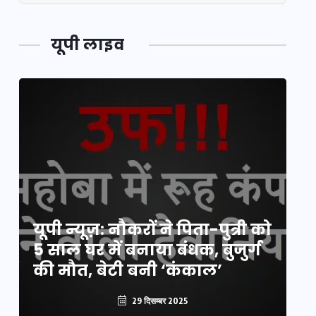
यूपी लाइव
य
यूपी न्यूज़: नौकरों ने पिता-पुत्री को
मि
5 साल घर में बनाया बंधक, बुजुर्ग
वै
की मौत, बेटी बनी ‘कंकाल’
क
29 दिसम्बर 2025