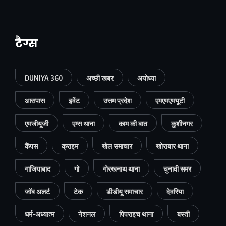
टैग्स
DUNIYA 360
अच्छी खबर
अयोध्या
आसपास
इवेंट
उत्तम प्रदेश
एमएमएमयूटी
एमजीयूजी
एम्स थाना
काम की बात
कुशीनगर
कैंपस
क्राइम
खेल समाचार
खोराबार थाना
गाजियाबाद
गो
गोरखनाथ थाना
चुनावी समर
जॉब अलर्ट
टेक
डीडीयू समाचार
देवरिया
धर्म-अध्यात्म
नेशनल
पिपराइच थाना
बस्ती