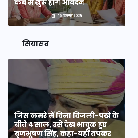
कब से शुरू होंगे आवेदन
कब
16 दिसम्बर 2025
सियासत
े
जिस कमरे में बिना बिजली-पंखे के
जि
बीते 4 साल, उसे देख भावुक हुए
बी
बृजभूषण सिंह, कहा-यहीं तपकर
ब