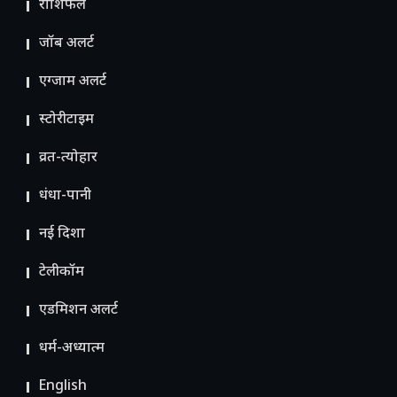
राशिफल
जॉब अलर्ट
एग्जाम अलर्ट
स्टोरीटाइम
व्रत-त्योहार
धंधा-पानी
नई दिशा
टेलीकॉम
ए​डमिशन अलर्ट
धर्म-अध्यात्म
English