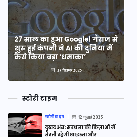
े
27 साल का हुआ Google! गैराज से
2
शुरू हुई कंपनी ने AI की दुनिया में
शु
कैसे किया बड़ा ‘धमाका’
कै
27 सितम्बर 2025
स्टोरी टाइम
स्टोरीटाइम
12 जुलाई 2025
दुखद अंत: सरधना की फ़िज़ाओं में
तैरती रहेगी शाइस्ता और