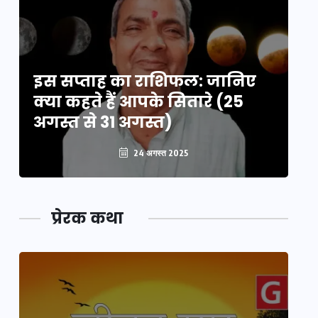
इस सप्ताह का राशिफल: जानिए
इ
क्या कहते हैं आपके सितारे (25
क्
अगस्त से 31 अगस्त)
अग
24 अगस्त 2025
प्रेरक कथा