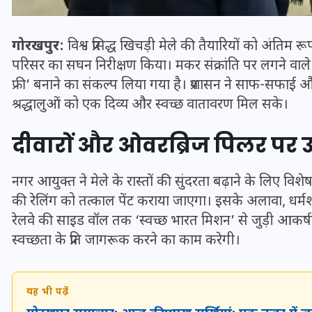
गोरखपुर:
विश्व प्रसिद्ध
खिचड़ी मेले
की तैयारियों को अंतिम रू
परिसर का सघन निरीक्षण किया। मकर संक्रांति पर लगने वाले 
फ्री’ बनाने का संकल्प लिया गया है। प्रशासन ने साफ-सफाई और
श्रद्धालुओं को एक दिव्य और स्वच्छ वातावरण मिल सके।
दीवारों और ओवरब्रिज पिलर पर उके
नगर आयुक्त ने मेले के रास्तों की सुंदरता बढ़ाने के लिए विश
की रेलिंग को तत्काल पेंट कराया जाएगा। इसके अलावा, धर्
भारत में स्टारलिंक की लैंडिंग में
रेलवे की साइड वॉल तक ‘स्वच्छ भारत मिशन’ से जुड़ी आकर्ष
अड़चन: डेटा सिक्योरिटी और
स्वच्छता के प्रति जागरूक करने का काम करेगी।
स्पेक्ट्रम की कीमत पर फंसा पेंच,
आया बड़ा अपडेट
यह भी पढ़ें
30 दिसम्बर 2025