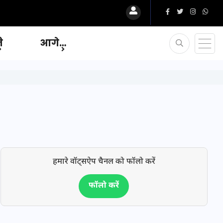
ि
आगे…
हमारे वॉट्सऐप चैनल को फॉलो करें
फॉलो करें