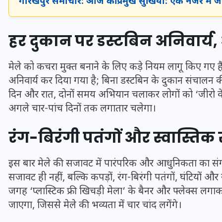
गोरखपुर समाचार: आज की प्रमुख सुर्खियां: एक नजर में 
हर दुकान पर डस्टबिन अनिवार्
मेले को कचरा मुक्त बनाने के लिए कड़े नियम लागू किए गए है
अनिवार्य कर दिया गया है; बिना डस्टबिन के दुकान संचालन 
दिन और रात, दोनों समय अभियान चलाकर लोगों को ‘जीरो वेस
अगले चार-पांच दिनों तक लगातार चलेगा।
रंग-बिरंगी पतंगों और स्वास्तिक
UPSSSC Lekhpal Recruitment
इस बार
मेले
की सजावट में पारंपरिक और आधुनिकता का संगम द
2025: यूपी में लेखपाल के पदों
सजावट ही नहीं, बल्कि कपड़ों, रंग-बिरंगी पतंगों, घंटियों और
पर बंपर भर्ती का विज्ञापन जारी,
जगह ‘प्लास्टिक फ्री खिचड़ी मेला’ के बैनर और फ्लेक्स लगाकर
जानें कब से शुरू होंगे आवेदन
जाएगा, जिससे मेले की भव्यता में चार चांद लगेंगे।