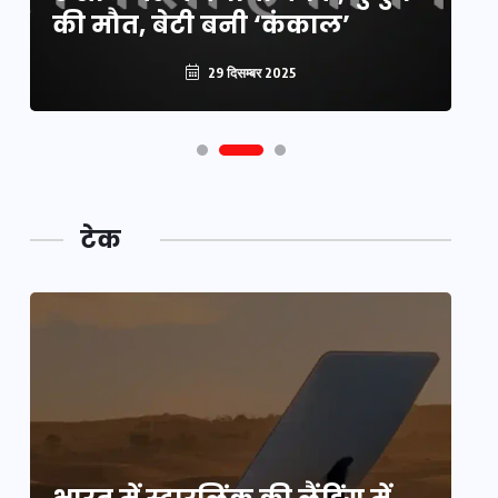
कटौती
पू
29 दिसम्बर 2025
टेक