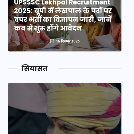
UPSSSC Lekhpal Recruitment
U
2025: यूपी में लेखपाल के पदों पर
20
बंपर भर्ती का विज्ञापन जारी, जानें
बं
कब से शुरू होंगे आवेदन
कब
16 दिसम्बर 2025
सियासत