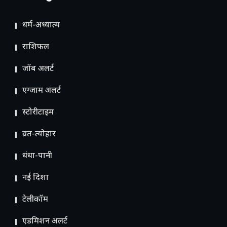
धर्म-अध्यात्म
राशिफल
जॉब अलर्ट
एग्जाम अलर्ट
स्टोरीटाइम
व्रत-त्योहार
धंधा-पानी
नई दिशा
टेलीकॉम
ए​डमिशन अलर्ट