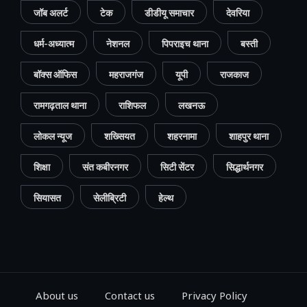
जॉब अलर्ट
टेक
डीडीयू समाचार
देवरिया
धर्म-अध्यात्म
नेशनल
पिपराइच थाना
बस्ती
बॉक्स ऑफिस
महराजगंज
यूपी
राजकाज
रामगढ़ताल थाना
राशिफल
लखनऊ
लोकल न्यूज
शख्सियत
शहरनामा
शाहपुर थाना
शिक्षा
संत कबीरनगर
सिटी सेंटर
सिद्धार्थनगर
सियासत
सेलीब्रिटी
हेल्थ
About us
Contact us
Privacy Policy