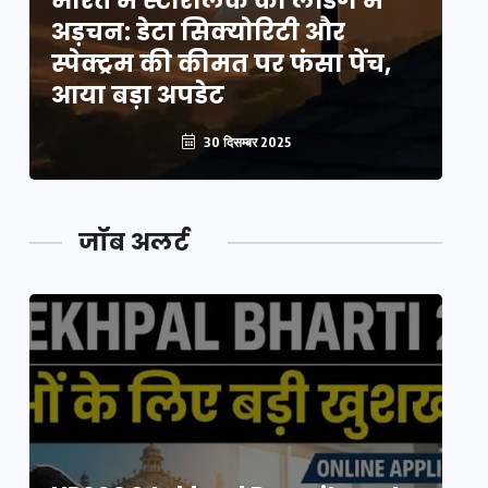
भारत में स्टारलिंक की लैंडिंग में
भा
अड़चन: डेटा सिक्योरिटी और
अ
स्पेक्ट्रम की कीमत पर फंसा पेंच,
स्
आया बड़ा अपडेट
आ
30 दिसम्बर 2025
जॉब अलर्ट