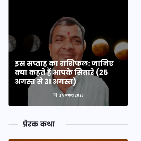
इस सप्ताह का राशिफल: जानिए
इ
क्या कहते हैं आपके सितारे (25
क्
अगस्त से 31 अगस्त)
अग
24 अगस्त 2025
प्रेरक कथा