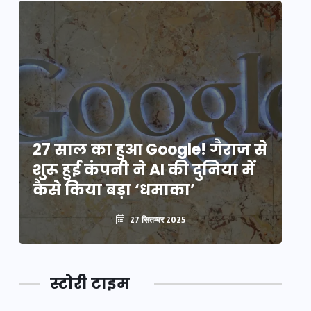
े
27 साल का हुआ Google! गैराज से
2
शुरू हुई कंपनी ने AI की दुनिया में
शु
कैसे किया बड़ा ‘धमाका’
कै
27 सितम्बर 2025
स्टोरी टाइम