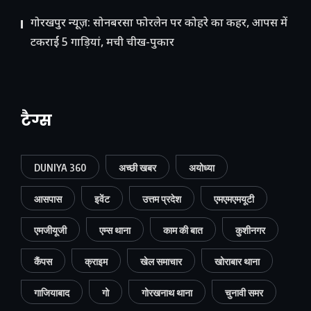
गोरखपुर न्यूज़: सोनबरसा फोरलेन पर कोहरे का कहर, आपस में
टकराईं 5 गाड़ियां, मची चीख-पुकार
टैग्स
DUNIYA 360
अच्छी खबर
अयोध्या
आसपास
इवेंट
उत्तम प्रदेश
एमएमएमयूटी
एमजीयूजी
एम्स थाना
काम की बात
कुशीनगर
कैंपस
क्राइम
खेल समाचार
खोराबार थाना
गाजियाबाद
गो
गोरखनाथ थाना
चुनावी समर