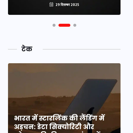
29 दिसम्बर 2025
टेक
भारत में स्टारलिंक की लैंडिंग में
भा
अड़चन: डेटा सिक्योरिटी और
अ