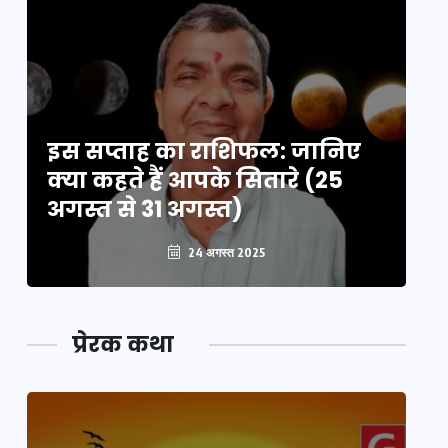
इस सप्ताह का राशिफल: जानिए
इ
क्या कहते हैं आपके सितारे (25
क्
अगस्त से 31 अगस्त)
अग
24 अगस्त 2025
प्रेरक कथा