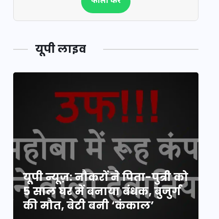
फॉलो करें
यूपी लाइव
य
यूपी न्यूज़: नौकरों ने पिता-पुत्री को
मि
5 साल घर में बनाया बंधक, बुजुर्ग
वै
की मौत, बेटी बनी ‘कंकाल’
क