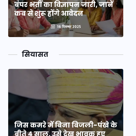
बंपर भर्ती का विज्ञापन जारी, जानें
बं
कब से शुरू होंगे आवेदन
कब
16 दिसम्बर 2025
सियासत
े
जिस कमरे में बिना बिजली-पंखे के
जि
बीते 4 साल, उसे देख भावुक हुए
बी