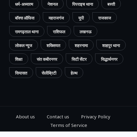
धर्म-अध्यात्म
नेशनल
पिपराइच थाना
बस्ती
बॉक्स ऑफिस
महराजगंज
यूपी
राजकाज
रामगढ़ताल थाना
राशिफल
लखनऊ
लोकल न्यूज
शख्सियत
शहरनामा
शाहपुर थाना
शिक्षा
संत कबीरनगर
सिटी सेंटर
सिद्धार्थनगर
सियासत
सेलीब्रिटी
हेल्थ
About us
Contact us
Privacy Policy
Terms of Service