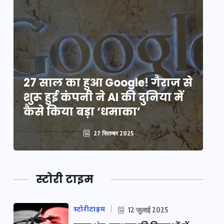
े
27 साल का हुआ Google! गैराज से
2
शुरू हुई कंपनी ने AI की दुनिया में
शु
कैसे किया बड़ा ‘धमाका’
कै
27 सितम्बर 2025
स्टोरी टाइम
स्टोरीटाइम
12 जुलाई 2025