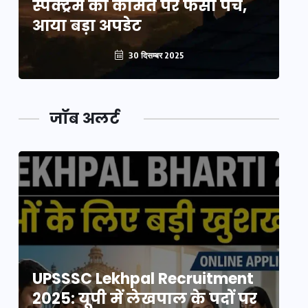
स्पेक्ट्रम की कीमत पर फंसा पेंच,
स्
आया बड़ा अपडेट
आ
30 दिसम्बर 2025
जॉब अलर्ट
UPSSSC Lekhpal Recruitment
U
2025: यूपी में लेखपाल के पदों पर
20