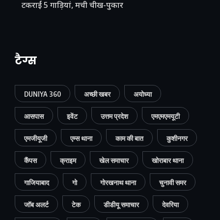
टकराईं 5 गाड़ियां, मची चीख-पुकार
टैग्स
DUNIYA 360
अच्छी खबर
अयोध्या
आसपास
इवेंट
उत्तम प्रदेश
एमएमएमयूटी
एमजीयूजी
एम्स थाना
काम की बात
कुशीनगर
कैंपस
क्राइम
खेल समाचार
खोराबार थाना
गाजियाबाद
गो
गोरखनाथ थाना
चुनावी समर
जॉब अलर्ट
टेक
डीडीयू समाचार
देवरिया