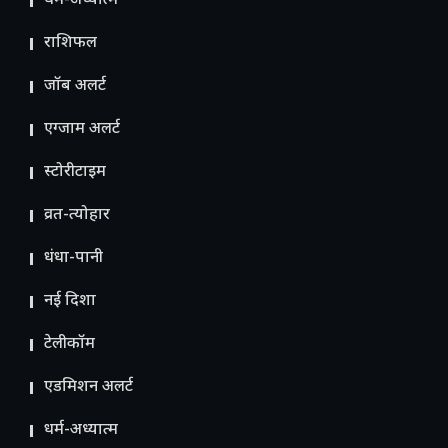
धर्म-अध्यात्म
राशिफल
जॉब अलर्ट
एग्जाम अलर्ट
स्टोरीटाइम
व्रत-त्योहार
धंधा-पानी
नई दिशा
टेलीकॉम
ए​डमिशन अलर्ट
धर्म-अध्यात्म