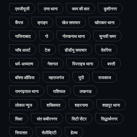
एमजीयूजी
एम्स थाना
काम की बात
कुशीनगर
कैंपस
क्राइम
खेल समाचार
खोराबार थाना
गाजियाबाद
गो
गोरखनाथ थाना
चुनावी समर
जॉब अलर्ट
टेक
डीडीयू समाचार
देवरिया
धर्म-अध्यात्म
नेशनल
पिपराइच थाना
बस्ती
बॉक्स ऑफिस
महराजगंज
यूपी
राजकाज
रामगढ़ताल थाना
राशिफल
लखनऊ
लोकल न्यूज
शख्सियत
शहरनामा
शाहपुर थाना
शिक्षा
संत कबीरनगर
सिटी सेंटर
सिद्धार्थनगर
सियासत
सेलीब्रिटी
हेल्थ