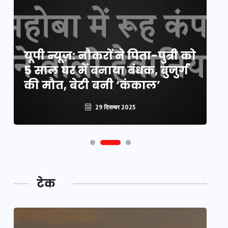
य
यूपी न्यूज़: नौकरों ने पिता-पुत्री को
मि
5 साल घर में बनाया बंधक, बुजुर्ग
वै
की मौत, बेटी बनी ‘कंकाल’
क
29 दिसम्बर 2025
टेक