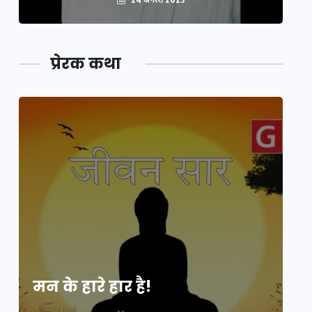
प्रेरक कथा
मन के हारे हार है!
मन