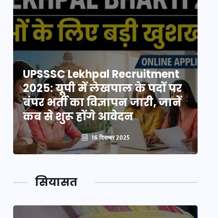
UPSSSC Lekhpal Recruitment
U
2025: यूपी में लेखपाल के पदों पर
20
बंपर भर्ती का विज्ञापन जारी, जानें
बं
कब से शुरू होंगे आवेदन
कब
16 दिसम्बर 2025
सियासत