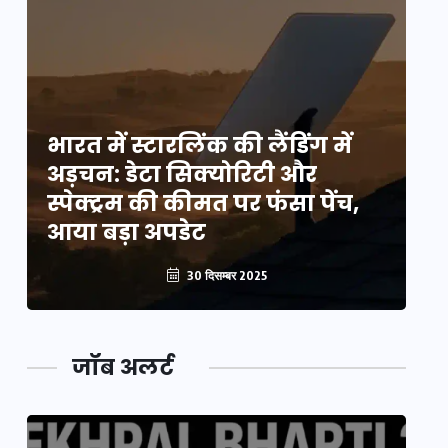
भारत में स्टारलिंक की लैंडिंग में
भा
अड़चन: डेटा सिक्योरिटी और
अ
स्पेक्ट्रम की कीमत पर फंसा पेंच,
स्
आया बड़ा अपडेट
आ
30 दिसम्बर 2025
जॉब अलर्ट