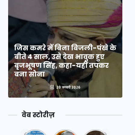
े
जिस कमरे में बिना बिजली-पंखे के
जि
बीते 4 साल, उसे देख भावुक हुए
बी
बृजभूषण सिंह, कहा-यहीं तपकर
ब
बना सोना
ब
20 जनवरी 2026
वेब स्टोरीज़
नया
महाकुंभ
महाकुंभ