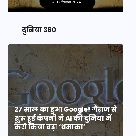
19 सितम्बर 2024
दुनिया 360
े
27 साल का हुआ Google! गैराज से
2
शुरू हुई कंपनी ने AI की दुनिया में
शु
कैसे किया बड़ा ‘धमाका’
कै