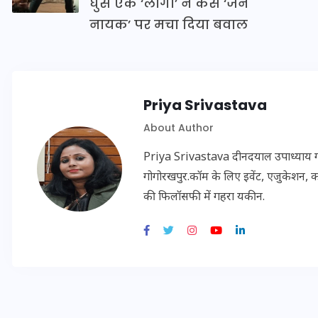
घुसे एक ‘लोगो’ ने कैसे ‘जन
20 जनवरी 2026
नायक’ पर मचा दिया बवाल
Priya Srivastava
About Author
Priya Srivastava दीनदयाल उपाध्याय गोरख
गोगोरखपुर.कॉम के लिए इवेंट, एजुकेशन, क
की फिलॉसफी में गहरा यकीन.