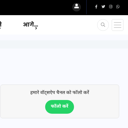
ि
आगे…
हमारे वॉट्सऐप चैनल को फॉलो करें
फॉलो करें