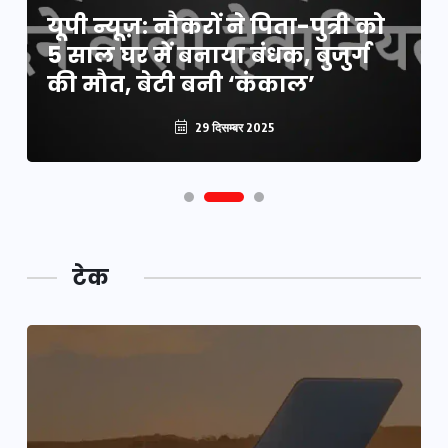
यूपी न्यूज़: नौकरों ने पिता-पुत्री को
यूपी लेखपाल भर्ती: ओबीसी को
5 साल घर में बनाया बंधक, बुजुर्ग
मिली बड़ी राहत, 2158 पदों पर बंपर
की मौत, बेटी बनी ‘कंकाल’
वैकेंसी, जनरल कोटे में भारी कटौती
29 दिसम्बर 2025
29 दिसम्बर 2025
टेक