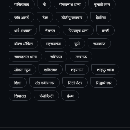
गाजियाबाद
गो
गोरखनाथ थाना
चुनावी समर
जॉब अलर्ट
टेक
डीडीयू समाचार
देवरिया
धर्म-अध्यात्म
नेशनल
पिपराइच थाना
बस्ती
बॉक्स ऑफिस
महराजगंज
यूपी
राजकाज
रामगढ़ताल थाना
राशिफल
लखनऊ
लोकल न्यूज
शख्सियत
शहरनामा
शाहपुर थाना
शिक्षा
संत कबीरनगर
सिटी सेंटर
सिद्धार्थनगर
सियासत
सेलीब्रिटी
हेल्थ