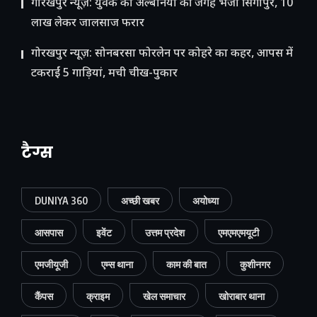
गोरखपुर न्यूज़: युवक को अल्बेनिया की जगह भेजा सिंगापुर, 10
लाख लेकर जालसाज फरार
गोरखपुर न्यूज़: सोनबरसा फोरलेन पर कोहरे का कहर, आपस में
टकराईं 5 गाड़ियां, मची चीख-पुकार
टैग्स
DUNIYA 360
अच्छी खबर
अयोध्या
आसपास
इवेंट
उत्तम प्रदेश
एमएमएमयूटी
एमजीयूजी
एम्स थाना
काम की बात
कुशीनगर
कैंपस
क्राइम
खेल समाचार
खोराबार थाना