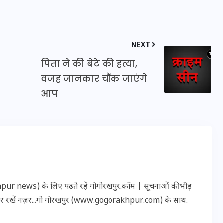
16 दिसम्बर 2025
NEXT
पिता ने की बेटे की हत्या,
वजह जानकार चौंक जाएंगे
आप
जिस कमरे में बिना बिजली-पंखे
के बीते 4 साल, उसे देख भावुक
r news) के लिए पढ़ते रहें गोगोरखपुर.कॉम | सूचनाओं की भीड़
हुए बृजभूषण सिंह, कहा-यहीं
पर रखें नज़र...गो गोरखपुर (www.gogorakhpur.com) के साथ.
तपकर बना सोना