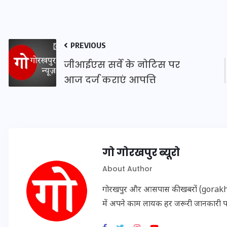
16 दिसम्बर 2025
PREVIOUS
जीआईएस सर्वे के नोटिस पर
आज दर्ज कराएं आपत्ति
गो गोरखपुर ब्यूरो
जिस कमरे में बिना बिजली-पंखे
About Author
के बीते 4 साल, उसे देख भावुक
गोरखपुर और आसपास की खबरों (gorakhpu
हुए बृजभूषण सिंह, कहा-यहीं
में अपने काम लायक हर जरूरी जानकारी 
तपकर बना सोना