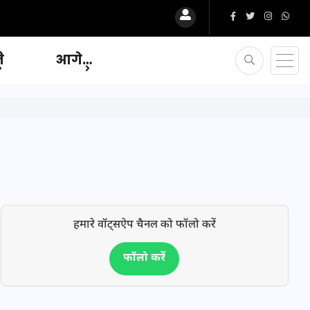
ि
आगे…
हमारे वॉट्सऐप चैनल को फॉलो करें
फॉलो करें