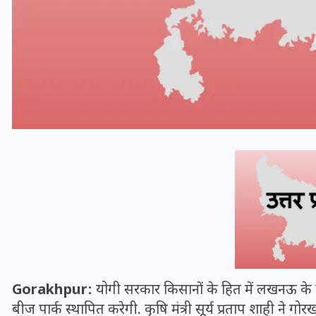
भारत में स्टारलिंक की लैंडिंग में
अड़चन: डेटा सिक्योरिटी और
स्पेक्ट्रम की कीमत पर फंसा पेंच,
आया बड़ा अपडेट
Gorakhpur:
योगी सरकार किसानों के हित में लखनऊ के पास
बीज पार्क स्थापित करेगी. कृषि मंत्री सूर्य प्रताप शाही ने गोरख
30 दिसम्बर 2025