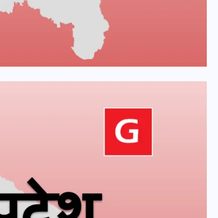
भारत में स्टारलिंक की लैंडिंग में
अड़चन: डेटा सिक्योरिटी और
स्पेक्ट्रम की कीमत पर फंसा पेंच,
आया बड़ा अपडेट
30 दिसम्बर 2025