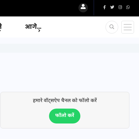
ि
आगे…
हमारे वॉट्सऐप चैनल को फॉलो करें
फॉलो करें