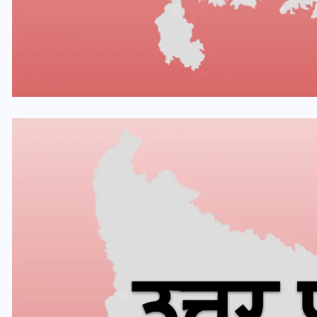
भारत में स्टारलिंक की लैंडिंग में
अड़चन: डेटा सिक्योरिटी और
स्पेक्ट्रम की कीमत पर फंसा पेंच,
आया बड़ा अपडेट
30 दिसम्बर 2025