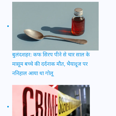
बुलंदशहर: कफ सिरप पीने से चार साल के
मासूम बच्चे की दर्दनाक मौत, भैयादूज पर
ननिहाल आया था गोलू