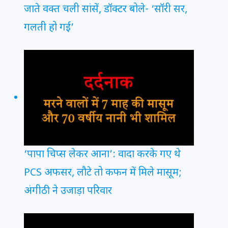
जाते वक्त चली सांसें, डॉक्टर बोले- ‘सॉरी सर,
गलती हो गई’
‘पापा चिप्स लेकर आना’: वादा करके गए थे
PCS अफसर, लौटे तो कफन में मिले मासूम;
अंगीठी ने उजाड़ा परिवार