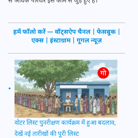
से अधिक परिवार इस काम से जुड़े हुए हैं।
हमें फॉलो करें —
वॉट्सऐप चैनल
|
फेसबुक
|
एक्स
|
इंस्टाग्राम
|
गूगल न्यूज़
वोटर लिस्ट पुनरीक्षण कार्यक्रम में हुआ बदलाव,
देखें नई तारीखों की पूरी लिस्ट