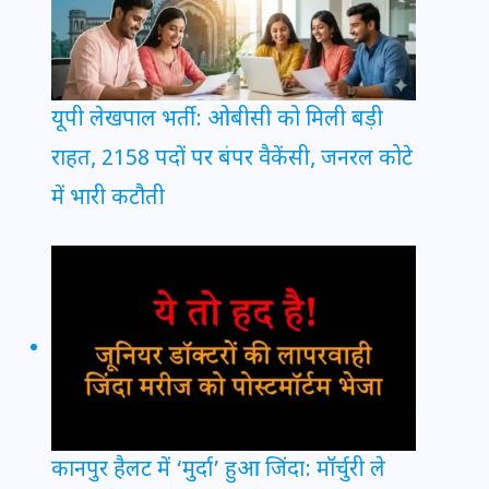
यूपी लेखपाल भर्ती: ओबीसी को मिली बड़ी
राहत, 2158 पदों पर बंपर वैकेंसी, जनरल कोटे
में भारी कटौती
कानपुर हैलट में ‘मुर्दा’ हुआ जिंदा: मॉर्चुरी ले