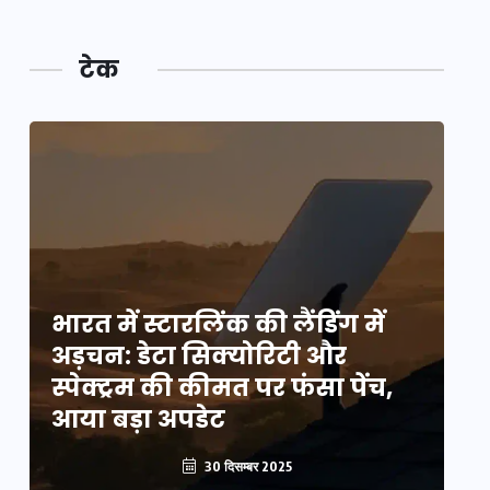
टेक
भारत में स्टारलिंक की लैंडिंग में
भा
अड़चन: डेटा सिक्योरिटी और
अ
स्पेक्ट्रम की कीमत पर फंसा पेंच,
स्
आया बड़ा अपडेट
आ
30 दिसम्बर 2025