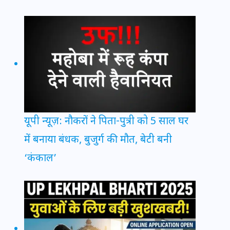
यूपी न्यूज़: नौकरों ने पिता-पुत्री को 5 साल घर
में बनाया बंधक, बुजुर्ग की मौत, बेटी बनी
‘कंकाल’