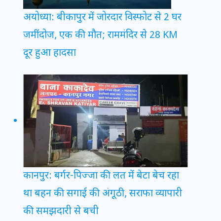
अयोध्या: बीकापुर में जोरदार विस्फोट से 2 घर
जमींदोज, एक की मौत; राममंदिर से 28 KM
दूर हुआ हादसा
कानपुर: बर्गर-पिज्जा की लत में बेटा बेच रहा
था बहन की सगाई की अंगूठी, सराफा व्यापारी
की समझदारी से बची