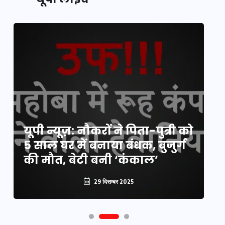
यूपी लेखपाल भर्ती: ओबीसी को
यूपी न्यूज़: नौकरों ने पिता-पुत्री को
मिली बड़ी राहत, 2158 पदों पर बंपर
वो
5 साल घर में बनाया बंधक, बुजुर्ग
वैकेंसी, जनरल कोटे में भारी
हु
की मौत, बेटी बनी ‘कंकाल’
कटौती
पू
29 दिसम्बर 2025
29 दिसम्बर 2025