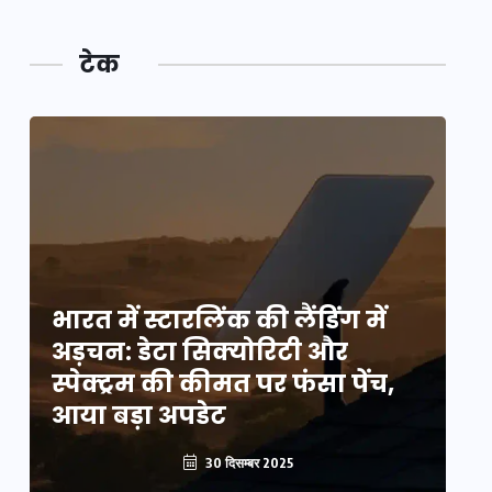
टेक
भारत में स्टारलिंक की लैंडिंग में
भा
अड़चन: डेटा सिक्योरिटी और
अ
स्पेक्ट्रम की कीमत पर फंसा पेंच,
स्
आया बड़ा अपडेट
आ
30 दिसम्बर 2025