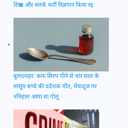
शिक्षक और क्लर्क भर्ती विज्ञापन किया रद्द
बुलंदशहर: कफ सिरप पीने से चार साल के
मासूम बच्चे की दर्दनाक मौत, भैयादूज पर
ननिहाल आया था गोलू