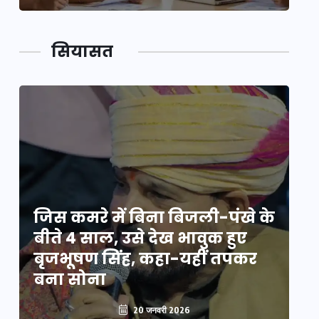
सियासत
े
जिस कमरे में बिना बिजली-पंखे के
जि
बीते 4 साल, उसे देख भावुक हुए
बी
बृजभूषण सिंह, कहा-यहीं तपकर
ब
बना सोना
ब
20 जनवरी 2026