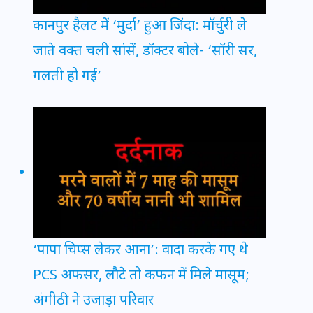
कानपुर हैलट में ‘मुर्दा’ हुआ जिंदा: मॉर्चुरी ले
जाते वक्त चली सांसें, डॉक्टर बोले- ‘सॉरी सर,
गलती हो गई’
‘पापा चिप्स लेकर आना’: वादा करके गए थे
PCS अफसर, लौटे तो कफन में मिले मासूम;
अंगीठी ने उजाड़ा परिवार