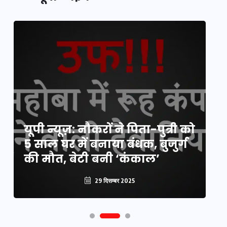
यूपी लेखपाल भर्ती: ओबीसी को
यूपी न्यूज़: नौकरों ने पिता-पुत्री को
मिली बड़ी राहत, 2158 पदों पर बंपर
वो
5 साल घर में बनाया बंधक, बुजुर्ग
वैकेंसी, जनरल कोटे में भारी
हु
की मौत, बेटी बनी ‘कंकाल’
कटौती
पू
29 दिसम्बर 2025
29 दिसम्बर 2025