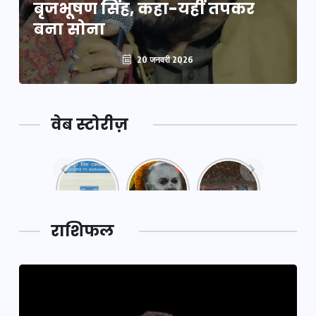
बृजभूषण सिंह, कहा-यहीं तपकर
बना सोना
20 जनवरी 2026
वेब स्टोरीज़
नया
महाकुंभ
महाकुंभ
एक्सप्रेसवे:
2025: कुछ
2025:
पूर्वांचल का
अनजाने
कहानी कुंभ
लक,
तथ्य…
मेले की…
डेवलपमेंट
राशिफल
का लिंक