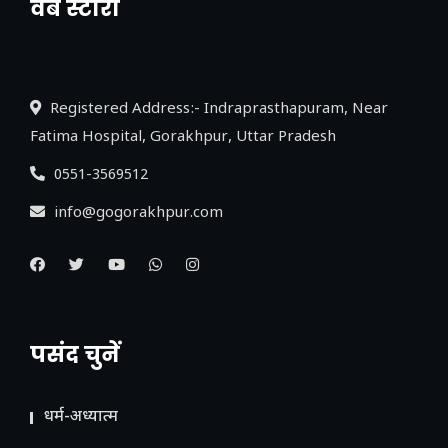
वेब स्टोरी
नया एक्सप्रेसवे: पूर्वांचल का लक, डेवलपमेंट का
लिंक
Registered Address:- Indraprasthapuram, Near
Fatima Hospital, Gorakhpur, Uttar Pradesh
0551-3569512
info@gogorakhpur.com
पसंद चुनें
धर्म-अध्यात्म