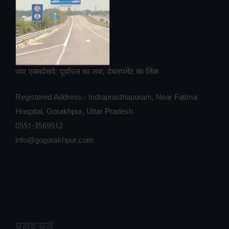
नया एक्सप्रेसवे: पूर्वांचल का लक, डेवलपमेंट का लिंक
Registered Address:- Indraprasthapuram, Near Fatima
Hospital, Gorakhpur, Uttar Pradesh
0551-3569512
info@gogorakhpur.com
पसंद चुनें