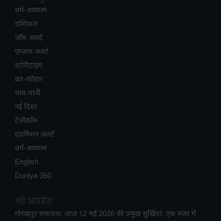
धर्म-अध्यात्म
राशिफल
जॉब अलर्ट
एग्जाम अलर्ट
स्टोरीटाइम
व्रत-त्योहार
धंधा-पानी
नई दिशा
टेलीकॉम
ए​डमिशन अलर्ट
धर्म-अध्यात्म
English
Duniya 360
गो अपडेट
गोरखपुर समाचार: आज 12 मई 2026 की प्रमुख सुर्खियां: एक नजर में