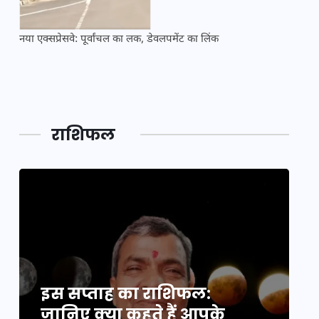
नया एक्सप्रेसवे: पूर्वांचल का लक, डेवलपमेंट का लिंक
महाकुं
राशिफल
इस सप्ताह का राशिफल:
इ
जानिए क्या कहते हैं आपके
ज