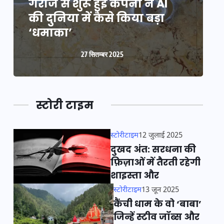
गैराज से शुरू हुई कंपनी ने AI
ग
की दुनिया में कैसे किया बड़ा
क
‘धमाका’
27 सितम्बर 2025
स्टोरी टाइम
स्टोरीटाइम
12 जुलाई 2025
दुखद अंत: सरधना की
फ़िज़ाओं में तैरती रहेगी
शाइस्ता और
स्टोरीटाइम
13 जून 2025
कैंची धाम के वो ‘बाबा’
जिन्हें स्टीव जॉब्स और