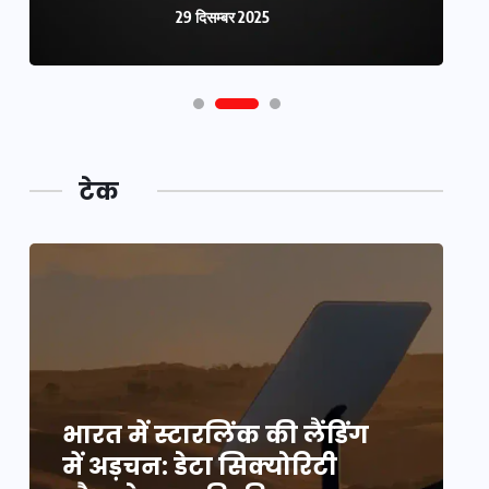
29 दिसम्बर 2025
29 दिसम्बर 2025
टेक
भारत में स्टारलिंक की लैंडिंग
भ
में अड़चन: डेटा सिक्योरिटी
म