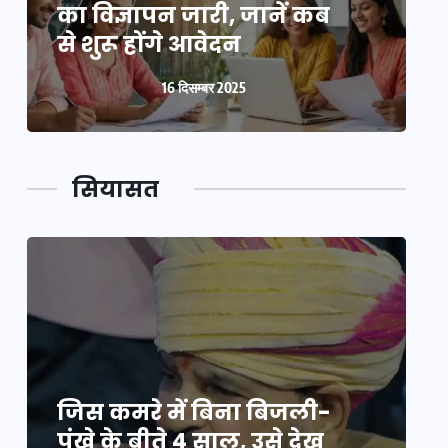
का विज्ञापन जारी, जानें कब
क
से शुरू होंगे आवेदन
स
16 दिसम्बर 2025
सियासत
जिस कमरे में बिना बिजली-
ज
पंखे के बीते 4 साल, उसे देख
प