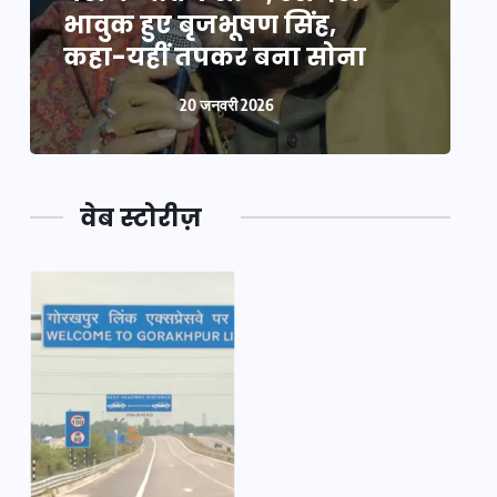
भावुक हुए बृजभूषण सिंह,
भ
कहा-यहीं तपकर बना सोना
20 जनवरी 2026
वेब स्टोरीज़