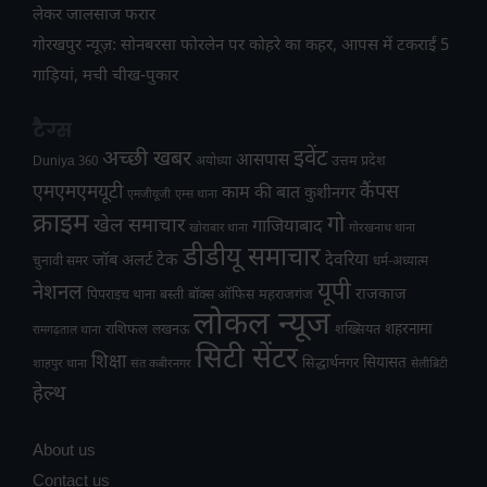
लेकर जालसाज फरार
गोरखपुर न्यूज़: सोनबरसा फोरलेन पर कोहरे का कहर, आपस में टकराईं 5
गाड़ियां, मची चीख-पुकार
टैग्स
अच्छी खबर
इवेंट
आसपास
उत्तम प्रदेश
Duniya 360
अयोध्या
एमएमएमयूटी
कैंपस
काम की बात
कुशीनगर
एमजीयूजी
एम्स थाना
क्राइम
गो
खेल समाचार
गाजियाबाद
खोराबार थाना
गोरखनाथ थाना
डीडीयू समाचार
टेक
देवरिया
जॉब अलर्ट
चुनावी समर
धर्म-अध्यात्म
यूपी
नेशनल
राजकाज
महराजगंज
पिपराइच थाना
बस्ती
बॉक्स ऑफिस
लोकल न्यूज
राशिफल
शहरनामा
लखनऊ
शख्सियत
रामगढ़ताल थाना
सिटी सेंटर
शिक्षा
सियासत
सिद्धार्थनगर
शाहपुर थाना
संत कबीरनगर
सेलीब्रिटी
हेल्थ
About us
Contact us