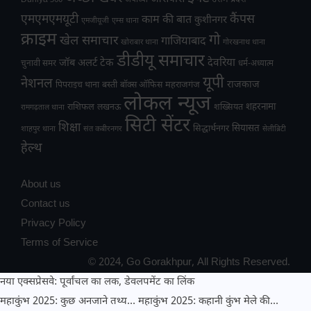
उत्तम प्रदेश
Duniya 360
अयोध्या
एमएमएमयूटी
कैंपस
काम की बात
कुशीनगर
एमजीयूजी
एम्स थाना
क्राइम
गो
खेल समाचार
गाजियाबाद
खोराबार थाना
गोरखनाथ थाना
डीडीयू समाचार
टेक
देवरिया
जॉब अलर्ट
चुनावी समर
धर्म-अध्यात्म
यूपी
नेशनल
राजकाज
महराजगंज
पिपराइच थाना
बस्ती
बॉक्स ऑफिस
लोकल न्यूज
राशिफल
शहरनामा
लखनऊ
शख्सियत
रामगढ़ताल थाना
सिटी सेंटर
शिक्षा
सियासत
सिद्धार्थनगर
शाहपुर थाना
संत कबीरनगर
सेलीब्रिटी
हेल्थ
About us
Contact us
Privacy Policy
Terms of Service
© 2024, Go Gorakhpur, All Rights Reserved.
नया एक्सप्रेसवे: पूर्वांचल का लक, डेवलपमेंट का लिंक
महाकुंभ 2025: कुछ अनजाने तथ्य…
महाकुंभ 2025: कहानी कुंभ मेले की…