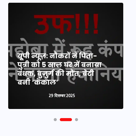
यूपी न्यूज़: नौकरों ने पिता-
य
पुत्री को 5 साल घर में बनाया
क
बंधक, बुजुर्ग की मौत, बेटी
प
बनी ‘कंकाल’
क
29 दिसम्बर 2025