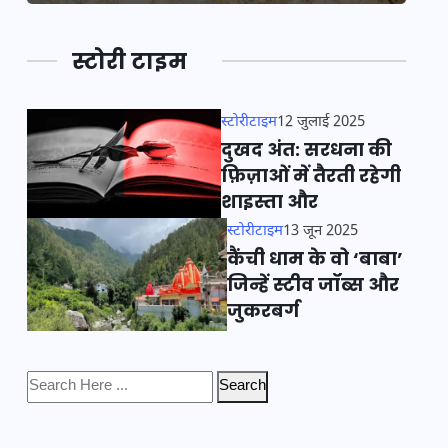
स्टोरी टाइम
स्टोरीटाइम
12 जुलाई 2025
दुखद अंत: सरधना की
फ़िज़ाओं में तैरती रहेगी
शाइस्ता और
स्टोरीटाइम
13 जून 2025
कैंची धाम के वो ‘बाबा’
जिन्हें स्टीव जॉब्स और
जुकरबर्ग
Search