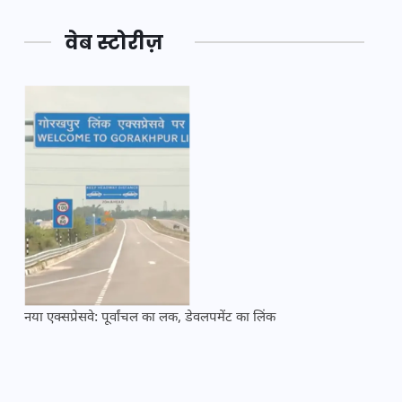
वेब स्टोरीज़
नया एक्सप्रेसवे: पूर्वांचल का लक, डेवलपमेंट का लिंक
महाकुं