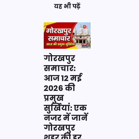
यह भी पढ़ें
गोरखपुर
समाचार:
आज 12 मई
2026 की
प्रमुख
सुर्खियां: एक
नजर में जानें
गोरखपुर
शहर की हर