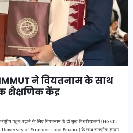
न: MMMUT ने वियतनाम के साथ
शैक्षणिक केंद्र
UPSSSC Lekhpal Recruitment
2025: यूपी में लेखपाल के पदों
पर बंपर भर्ती का विज्ञापन जारी,
जानें कब से शुरू होंगे आवेदन
्ट्रीय पहुंच बढ़ाने के लिए वियतनाम के दो प्रमुख विश्वविद्यालयों (Ho Chi
University of Economics and Finance) के साथ समझौता ज्ञापन