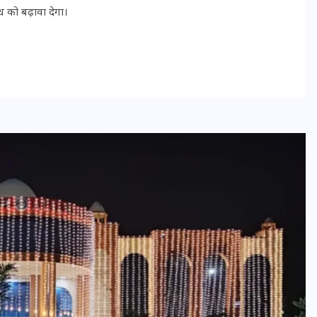
16 दिसम्बर 2025
ध को बढ़ावा देगा।
जिस कमरे में बिना बिजली-पंखे
के बीते 4 साल, उसे देख भावुक
हुए बृजभूषण सिंह, कहा-यहीं
तपकर बना सोना