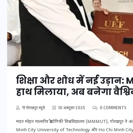
शिक्षा और शोध में नई उड़ा
हाथ मिलाया, अब बनेगा वैश्विक 
UPSSSC Lekhpal Recruitment
2025: यूपी में लेखपाल के पदों
गो गोरखपुर ब्यूरो
10 अक्टूबर 2025
0 COMMENTS
पर बंपर भर्ती का विज्ञापन जारी,
जानें कब से शुरू होंगे आवेदन
मदन मोहन मालवीय प्रौद्योगिकी विश्वविद्यालय (MMMUT), गोरखपुर ने अंतर्राष
Minh City University of Technology और Ho Chi Minh City 