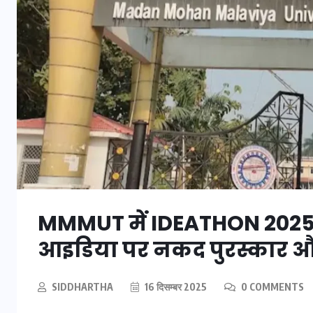
यूपी लेखपाल भर्ती: ओबीसी को
मिली बड़ी राहत, 2158 पदों पर
बंपर वैकेंसी, जनरल कोटे में भारी
MMMUT में IDEATHON 2025
कटौती
आइडिया पर नकद पुरस्कार और
29 दिसम्बर 2025
SIDDHARTHA
16 दिसम्बर 2025
0 COMMENTS