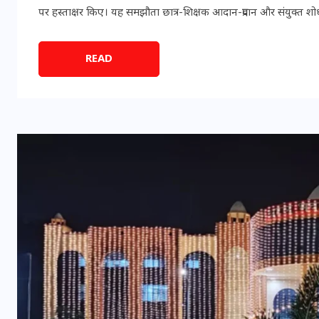
16 दिसम्बर 2025
पर हस्ताक्षर किए। यह समझौता छात्र-शिक्षक आदान-प्रदान और संयुक्त शो
READ
जिस कमरे में बिना बिजली-पंखे
के बीते 4 साल, उसे देख भावुक
हुए बृजभूषण सिंह, कहा-यहीं
तपकर बना सोना