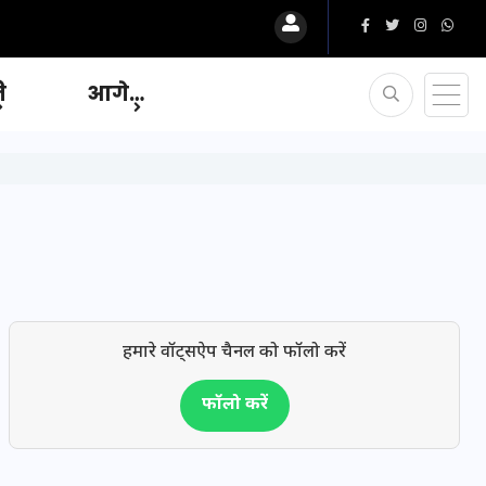
ि
आगे…
हमारे वॉट्सऐप चैनल को फॉलो करें
फॉलो करें