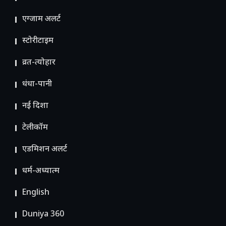
एग्जाम अलर्ट
स्टोरीटाइम
व्रत-त्योहार
धंधा-पानी
नई दिशा
टेलीकॉम
ए​डमिशन अलर्ट
धर्म-अध्यात्म
English
Duniya 360