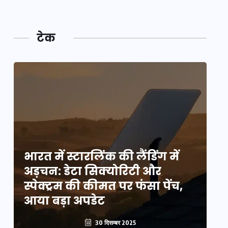
टेक
भारत में स्टारलिंक की लैंडिंग में
भा
अड़चन: डेटा सिक्योरिटी और
अ
स्पेक्ट्रम की कीमत पर फंसा पेंच,
स्
आया बड़ा अपडेट
आ
30 दिसम्बर 2025