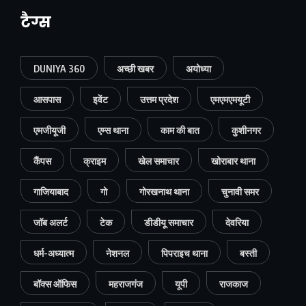
टैग्स
DUNIYA 360
अच्छी खबर
अयोध्या
आसपास
इवेंट
उत्तम प्रदेश
एमएमएमयूटी
एमजीयूजी
एम्स थाना
काम की बात
कुशीनगर
कैंपस
क्राइम
खेल समाचार
खोराबार थाना
गाजियाबाद
गो
गोरखनाथ थाना
चुनावी समर
जॉब अलर्ट
टेक
डीडीयू समाचार
देवरिया
धर्म-अध्यात्म
नेशनल
पिपराइच थाना
बस्ती
बॉक्स ऑफिस
महराजगंज
यूपी
राजकाज