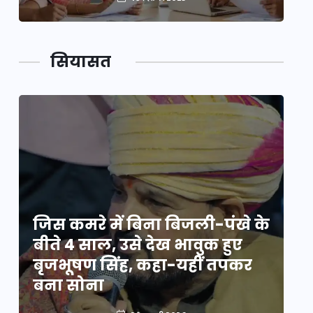
सियासत
े
जिस कमरे में बिना बिजली-पंखे के
जि
बीते 4 साल, उसे देख भावुक हुए
बी
बृजभूषण सिंह, कहा-यहीं तपकर
ब
बना सोना
ब