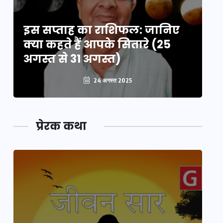
इस सप्ताह का राशिफल: जानिए
इ
क्या कहते हैं आपके सितारे (25
क्
अगस्त से 31 अगस्त)
अग
24 अगस्त 2025
प्रेरक कथा