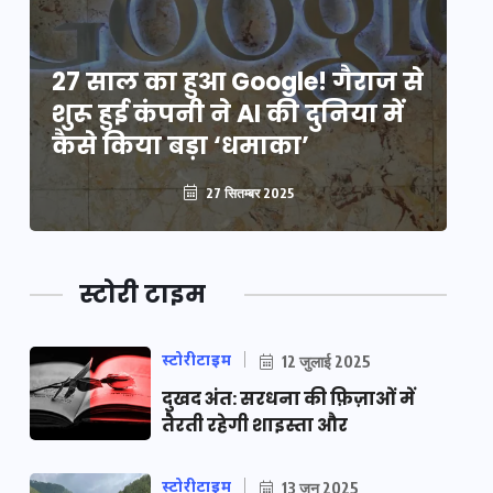
े
27 साल का हुआ Google! गैराज से
2
शुरू हुई कंपनी ने AI की दुनिया में
शु
कैसे किया बड़ा ‘धमाका’
कै
27 सितम्बर 2025
स्टोरी टाइम
स्टोरीटाइम
12 जुलाई 2025
दुखद अंत: सरधना की फ़िज़ाओं में
तैरती रहेगी शाइस्ता और
स्टोरीटाइम
13 जून 2025