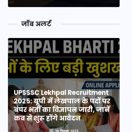
जॉब अलर्ट
UPSSSC Lekhpal Recruitment
U
2025: यूपी में लेखपाल के पदों पर
20
बंपर भर्ती का विज्ञापन जारी, जानें
बं
कब से शुरू होंगे आवेदन
कब
16 दिसम्बर 2025