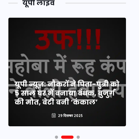
यूपी लाइव
य
यूपी न्यूज़: नौकरों ने पिता-पुत्री को
मि
5 साल घर में बनाया बंधक, बुजुर्ग
वै
की मौत, बेटी बनी ‘कंकाल’
क
29 दिसम्बर 2025