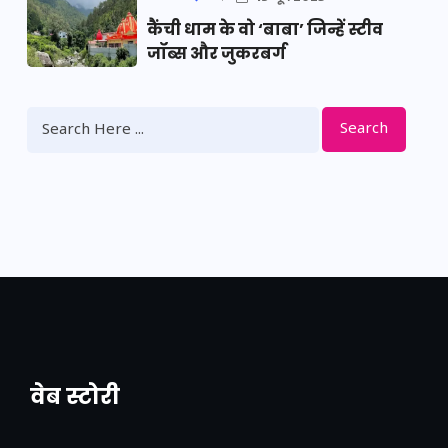
कैंची धाम के वो ‘बाबा’ जिन्हें स्टीव
जॉब्स और जुकरबर्ग
Search
वेब स्टोरी
नया एक्सप्रेसवे: पूर्वांचल का लक, डेवलपमेंट का
लिंक