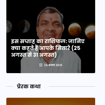
इस सप्ताह का राशिफल: जानिए
इ
क्या कहते हैं आपके सितारे (25
क्
अगस्त से 31 अगस्त)
अग
24 अगस्त 2025
प्रेरक कथा