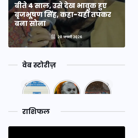
बीते 4 साल, उसे देख भावुक हुए
बी
बृजभूषण सिंह, कहा-यहीं तपकर
ब
बना सोना
ब
20 जनवरी 2026
वेब स्टोरीज़
नया
महाकुंभ
महाकुंभ
एक्सप्रेसवे:
2025: कुछ
2025:
पूर्वांचल का
अनजाने
कहानी कुंभ
लक,
तथ्य…
मेले की…
डेवलपमेंट
राशिफल
का लिंक