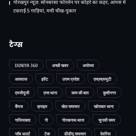
गोरखपुर न्यूज़: सोनबरसा फोरलेन पर कोहरे का कहर, आपस में
टकराईं 5 गाड़ियां, मची चीख-पुकार
टैग्स
DUNIYA 360
अच्छी खबर
अयोध्या
आसपास
इवेंट
उत्तम प्रदेश
एमएमएमयूटी
एमजीयूजी
एम्स थाना
काम की बात
कुशीनगर
कैंपस
क्राइम
खेल समाचार
खोराबार थाना
गाजियाबाद
गो
गोरखनाथ थाना
चुनावी समर
जॉब अलर्ट
टेक
डीडीयू समाचार
देवरिया