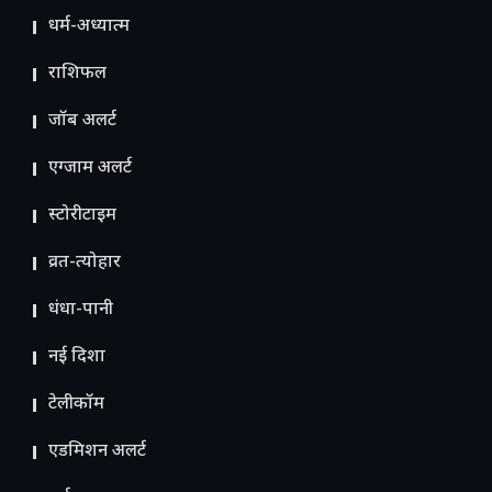
धर्म-अध्यात्म
राशिफल
जॉब अलर्ट
एग्जाम अलर्ट
स्टोरीटाइम
व्रत-त्योहार
धंधा-पानी
नई दिशा
टेलीकॉम
ए​डमिशन अलर्ट