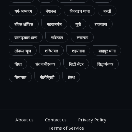
धर्म-अध्यात्म
नेशनल
पिपराइच थाना
बस्ती
बॉक्स ऑफिस
महराजगंज
यूपी
राजकाज
रामगढ़ताल थाना
राशिफल
लखनऊ
लोकल न्यूज
शख्सियत
शहरनामा
शाहपुर थाना
शिक्षा
संत कबीरनगर
सिटी सेंटर
सिद्धार्थनगर
सियासत
सेलीब्रिटी
हेल्थ
About us
Contact us
Privacy Policy
Terms of Service