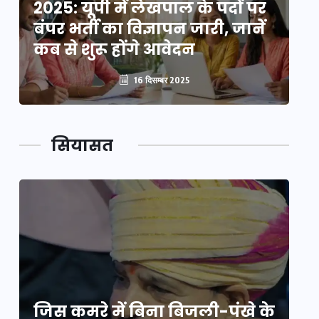
2025: यूपी में लेखपाल के पदों पर
20
बंपर भर्ती का विज्ञापन जारी, जानें
बं
कब से शुरू होंगे आवेदन
कब
16 दिसम्बर 2025
सियासत
े
जिस कमरे में बिना बिजली-पंखे के
जि