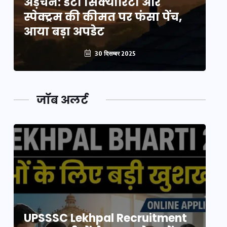
अड़चन: डेटा सिक्योरिटी और
अ
स्पेक्ट्रम की कीमत पर फंसा पेंच,
स्
आया बड़ा अपडेट
आ
30 दिसम्बर 2025
जॉब अलर्ट
UPSSSC Lekhpal Recruitment
U