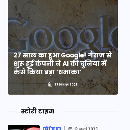
े
27 साल का हुआ Google! गैराज से
2
शुरू हुई कंपनी ने AI की दुनिया में
शु
कैसे किया बड़ा ‘धमाका’
कै
27 सितम्बर 2025
स्टोरी टाइम
स्टोरीटाइम
12 जुलाई 2025