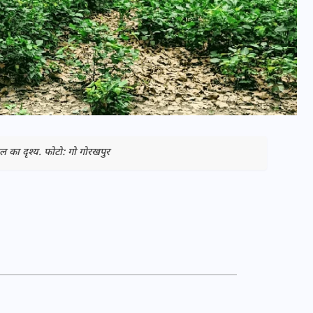
गल का दृश्य. फोटो: गो गोरखपुर
भारत में स्टारलिंक की लैंडिंग में
अड़चन: डेटा सिक्योरिटी और
स्पेक्ट्रम की कीमत पर फंसा पेंच,
आया बड़ा अपडेट
30 दिसम्बर 2025