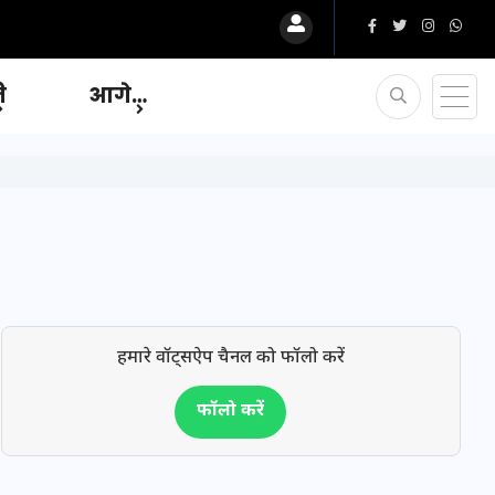
ि
आगे…
हमारे वॉट्सऐप चैनल को फॉलो करें
फॉलो करें