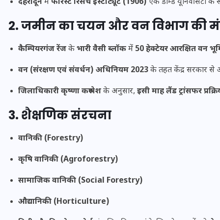
देहरादून
में
फॉरेस्ट रिसर्च इंस्टीट्यूट (1906)
एक डीम्ड यूनिवर्सिटी के रू
2. जमीन का चयन और वन विभाग की मं
कैम्पियरगंज रेंज
के
भारी वैसी ब्लॉक
में
50 हेक्टेयर आरक्षित वन भूम
वन (संरक्षण एवं संवर्धन) अधिनियम 2023
के तहत केंद्र सरकार से अन
मन के हारे हार है!
जिलाधिकारी कृष्णा करुणेश
के अनुसार,
इसी माह लैंड ट्रांसफर प्रक्रि
19 सितम्बर 2024
3. शैक्षणिक संरचना
वानिकी (Forestry)
कृषि वानिकी (Agroforestry)
सामाजिक वानिकी (Social Forestry)
औद्यानिकी (Horticulture)