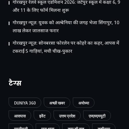
गोरखपुर रेलवे स्कूल एडमिशन 2026: जटेपुर स्कूल में कक्षा 6, 9
और 11 के लिए फॉर्म मिलना शुरू
गोरखपुर न्यूज़: युवक को अल्बेनिया की जगह भेजा सिंगापुर, 10
लाख लेकर जालसाज फरार
गोरखपुर न्यूज़: सोनबरसा फोरलेन पर कोहरे का कहर, आपस में
टकराईं 5 गाड़ियां, मची चीख-पुकार
टैग्स
DUNIYA 360
अच्छी खबर
अयोध्या
आसपास
इवेंट
उत्तम प्रदेश
एमएमएमयूटी
एमजीयूजी
एम्स थाना
काम की बात
कुशीनगर