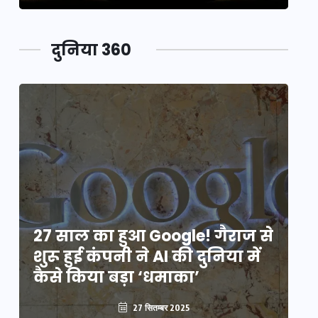
दुनिया 360
े
27 साल का हुआ Google! गैराज से
2
शुरू हुई कंपनी ने AI की दुनिया में
शु
कैसे किया बड़ा ‘धमाका’
कै
27 सितम्बर 2025