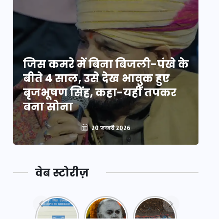
े
जिस कमरे में बिना बिजली-पंखे के
जि
बीते 4 साल, उसे देख भावुक हुए
बी
बृजभूषण सिंह, कहा-यहीं तपकर
ब
बना सोना
ब
20 जनवरी 2026
वेब स्टोरीज़
नया
महाकुंभ
महाकुंभ
एक्सप्रेसवे:
2025: कुछ
2025: