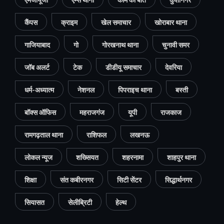
कैंपस
क्राइम
खेल समाचार
खोराबार थाना
गाजियाबाद
गो
गोरखनाथ थाना
चुनावी समर
जॉब अलर्ट
टेक
डीडीयू समाचार
देवरिया
धर्म-अध्यात्म
नेशनल
पिपराइच थाना
बस्ती
बॉक्स ऑफिस
महराजगंज
यूपी
राजकाज
रामगढ़ताल थाना
राशिफल
लखनऊ
लोकल न्यूज
शख्सियत
शहरनामा
शाहपुर थाना
शिक्षा
संत कबीरनगर
सिटी सेंटर
सिद्धार्थनगर
सियासत
सेलीब्रिटी
हेल्थ