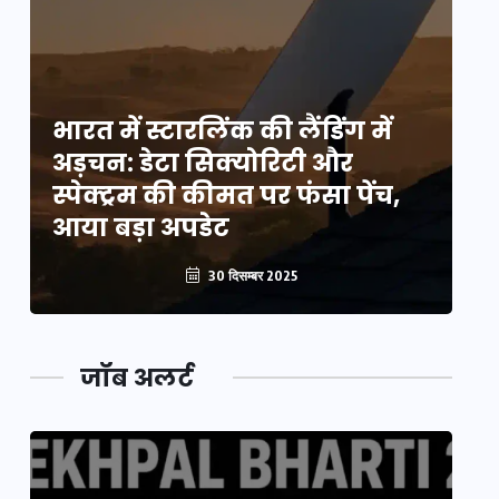
भारत में स्टारलिंक की लैंडिंग में
भा
अड़चन: डेटा सिक्योरिटी और
अ
स्पेक्ट्रम की कीमत पर फंसा पेंच,
स्
आया बड़ा अपडेट
आ
30 दिसम्बर 2025
जॉब अलर्ट