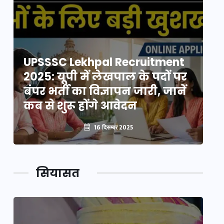
UPSSSC Lekhpal Recruitment
U
2025: यूपी में लेखपाल के पदों पर
20
बंपर भर्ती का विज्ञापन जारी, जानें
बं
कब से शुरू होंगे आवेदन
कब
16 दिसम्बर 2025
सियासत