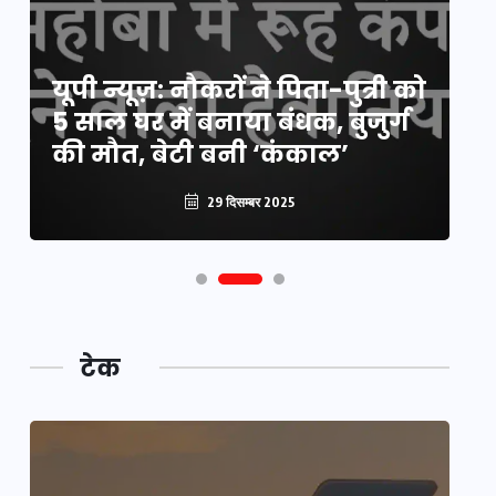
य
यूपी न्यूज़: नौकरों ने पिता-पुत्री को
मि
5 साल घर में बनाया बंधक, बुजुर्ग
वै
की मौत, बेटी बनी ‘कंकाल’
क
29 दिसम्बर 2025
टेक