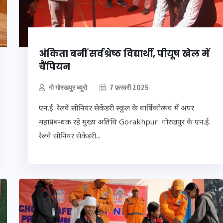
16 दिसम्बर 2025
अंकिता बनीं सर्वश्रेष्ठ विद्यार्थी, पीयूष खेल में
चैंपियन
गो गोरखपुर ब्यूरो
7 फ़रवरी 2025
एन.ई. रेलवे सीनियर सेकेंडरी स्कूल के वार्षिकोत्सव में अपर
महाप्रबन्धक रहे मुख्य अतिथि Gorakhpur: गोरखपुर के एन.ई.
रेलवे सीनियर सेकेंडरी...
बिजली-
जिस कमरे में बिना बिजली-
से देख
पंखे के बीते 4 साल, उसे देख
ंह,
भावुक हुए बृजभूषण सिंह,
 सोना
कहा-यहीं तपकर बना सोना