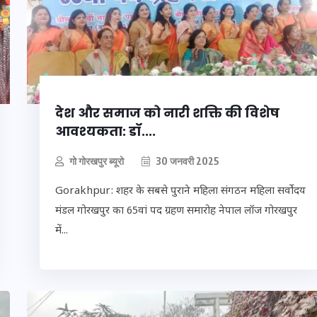
फल:
इस सप्ताह का राशिफल:
 आपके
जानिए क्या कहते हैं आपके
31
सितारे (25 अगस्त से 31
अगस्त)
देश और समाज को नारी शक्ति की विशेष
आवश्यकता: डॉ....
24 अगस्त 2025
गो गोरखपुर ब्यूरो
30 जनवरी 2025
Gorakhpur: शहर के सबसे पुराने महिला संगठन महिला सर्वोदय
मंडल गोरखपुर का 65वां पद ग्रहण समारोह नेपाल लॉज गोरखपुर
में...