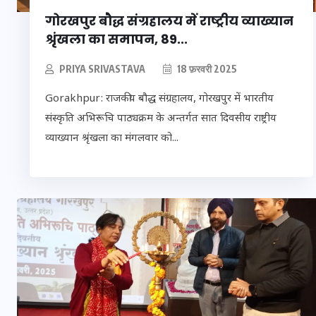
गोरखपुर बौद्ध संग्रहालय में राष्ट्रीय व्याख्यान
श्रृंखला का समापन, 89...
PRIYA SRIVASTAVA
18 फ़रवरी 2025
Gorakhpur: राजकीय बौद्ध संग्रहालय, गोरखपुर में भारतीय
संस्कृति अभिरूचि पाठ्यक्रम के अन्तर्गत सात दिवसीय राष्ट्रीय
व्याख्यान श्रृंखला का मंगलवार को...
ौकरों ने पिता-
यूपी लेखपाल भर्ती: 
ाल घर में बनाया
को मिली बड़ी राहत, 
की मौत, बेटी
पदों पर बंपर वैकेंसी
कोटे में भारी कटौती
सम्बर 2025
29 दिसम्बर 2025