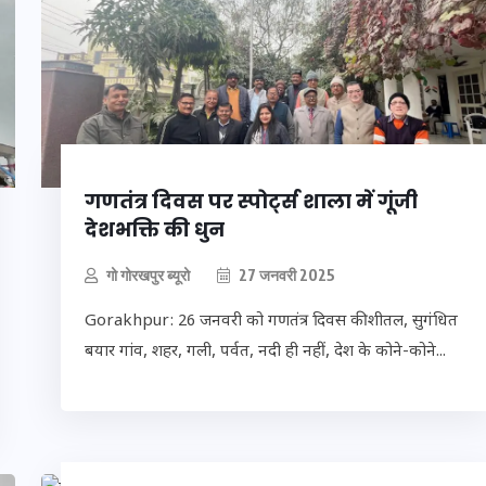
मन के हारे हार है!
गणतंत्र दिवस पर स्पोर्ट्स शाला में गूंजी
19 सितम्बर 2024
देशभक्ति की धुन
गो गोरखपुर ब्यूरो
27 जनवरी 2025
Gorakhpur: 26 जनवरी को गणतंत्र दिवस की शीतल, सुगंधित
बयार गांव, शहर, गली, पर्वत, नदी ही नहीं, देश के कोने-कोने...