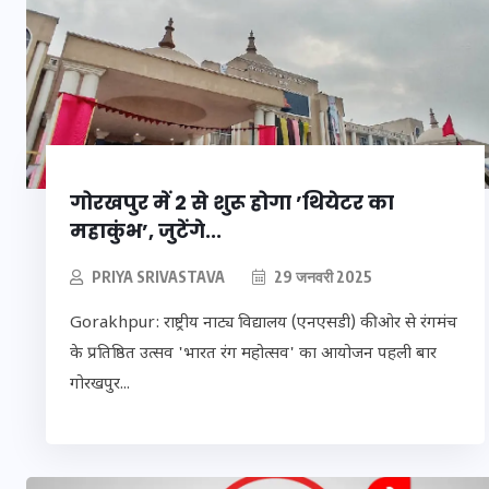
मन के हारे हार है!
गोरखपुर में 2 से शुरू होगा ​’थियेटर का
19 सितम्बर 2024
महाकुंभ’, जुटेंगे...
PRIYA SRIVASTAVA
29 जनवरी 2025
Gorakhpur: राष्ट्रीय नाट्य विद्यालय (एनएसडी) की ओर से रंगमंच
के प्रतिष्ठित उत्सव 'भारत रंग महोत्सव' का आयोजन पहली बार
गोरखपुर...