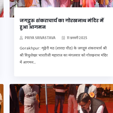
जगद्गुरु शंकराचार्य का गोरखनाथ मंदिर में
हुआ आगमन
PRIYA SRIVASTAVA
11 फ़रवरी 2025
Gorakhpur: शृङ्गेरी मठ (शारदा पीठ) के जगद्गुरु शंकराचार्य श्री
श्री विधुशेखर भारतीजी महाराज का मंगलवार को गोरखनाथ मंदिर
में आगमन...
UPSSSC Lekhpal
पी में
Recruitment 2025: यूपी में
ंपर
लेखपाल के पदों पर बंपर
, जानें
भर्ती का विज्ञापन जारी, जानें
दन
कब से शुरू होंगे आवेदन