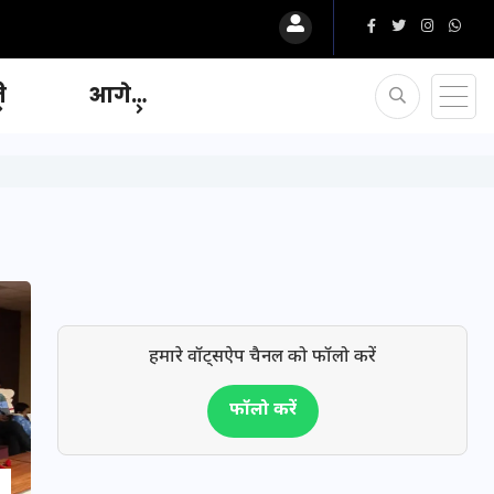
ि
आगे…
हमारे वॉट्सऐप चैनल को फॉलो करें
फॉलो करें