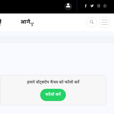
ि
आगे…
हमारे वॉट्सऐप चैनल को फॉलो करें
फॉलो करें