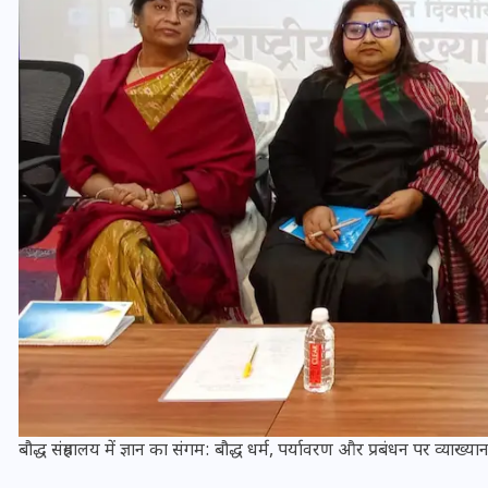
16 दिसम्बर 2025
जिस कमरे में बिना बिजली-पंखे
के बीते 4 साल, उसे देख भावुक
हुए बृजभूषण सिंह, कहा-यहीं
बौद्ध संग्रहालय में ज्ञान का संगम: बौद्ध धर्म, पर्यावरण और प्रबंधन पर व्याख्य
तपकर बना सोना