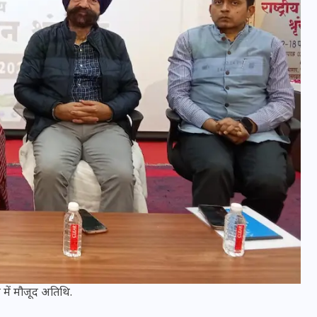
16 दिसम्बर 2025
जिस कमरे में बिना बिजली-पंखे
के बीते 4 साल, उसे देख भावुक
हुए बृजभूषण सिंह, कहा-यहीं
ान में मौजूद अतिथि.
तपकर बना सोना