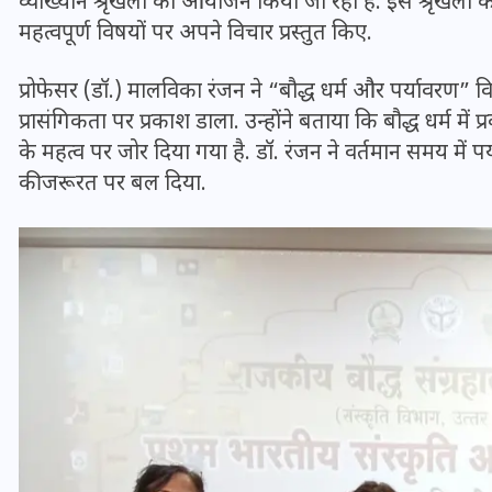
व्याख्यान श्रृंखला का आयोजन किया जा रहा है. इस श्रृंखला के त
महत्वपूर्ण विषयों पर अपने विचार प्रस्तुत किए.
प्रोफेसर (डॉ.) मालविका रंजन ने “बौद्ध धर्म और पर्यावरण” वि
प्रासंगिकता पर प्रकाश डाला. उन्होंने बताया कि बौद्ध धर्म में 
के महत्व पर जोर दिया गया है. डॉ. रंजन ने वर्तमान समय में पर
की जरूरत पर बल दिया.
UPSSSC Lekhpal Recruitment
2025: यूपी में लेखपाल के पदों
पर बंपर भर्ती का विज्ञापन जारी,
जानें कब से शुरू होंगे आवेदन