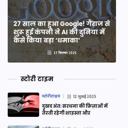
े
27 साल का हुआ Google! गैराज से
2
शुरू हुई कंपनी ने AI की दुनिया में
शु
कैसे किया बड़ा ‘धमाका’
कै
27 सितम्बर 2025
स्टोरी टाइम
स्टोरीटाइम
12 जुलाई 2025
दुखद अंत: सरधना की फ़िज़ाओं में
तैरती रहेगी शाइस्ता और