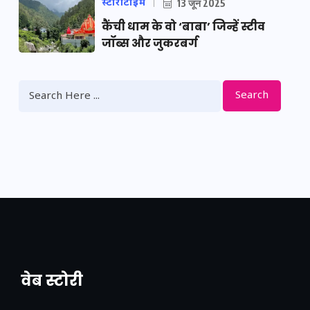
स्टोरीटाइम
13 जून 2025
कैंची धाम के वो ‘बाबा’ जिन्हें स्टीव
जॉब्स और जुकरबर्ग
Search
वेब स्टोरी
नया एक्सप्रेसवे: पूर्वांचल का लक, डेवलपमेंट का
लिंक