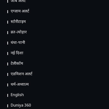
जॉब अलर्ट
एग्जाम अलर्ट
स्टोरीटाइम
व्रत-त्योहार
धंधा-पानी
नई दिशा
टेलीकॉम
ए​डमिशन अलर्ट
धर्म-अध्यात्म
English
Duniya 360