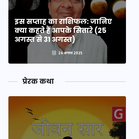
इस सप्ताह का राशिफल: जानिए
इ
क्या कहते हैं आपके सितारे (25
क्
अगस्त से 31 अगस्त)
अग
24 अगस्त 2025
प्रेरक कथा