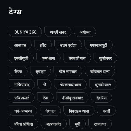
टैग्स
DUNIYA 360
अच्छी खबर
अयोध्या
आसपास
इवेंट
उत्तम प्रदेश
एमएमएमयूटी
एमजीयूजी
एम्स थाना
काम की बात
कुशीनगर
कैंपस
क्राइम
खेल समाचार
खोराबार थाना
गाजियाबाद
गो
गोरखनाथ थाना
चुनावी समर
जॉब अलर्ट
टेक
डीडीयू समाचार
देवरिया
धर्म-अध्यात्म
नेशनल
पिपराइच थाना
बस्ती
बॉक्स ऑफिस
महराजगंज
यूपी
राजकाज