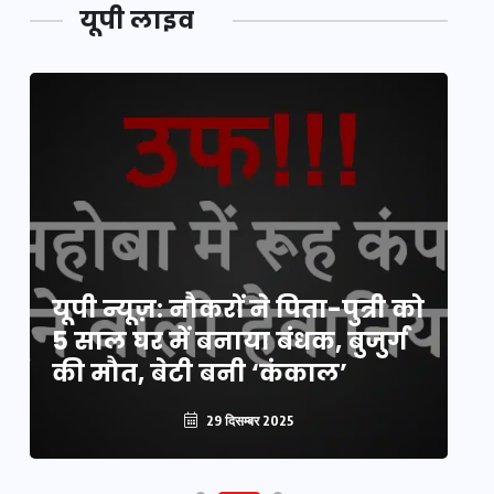
यूपी लाइव
य
यूपी न्यूज़: नौकरों ने पिता-पुत्री को
मि
5 साल घर में बनाया बंधक, बुजुर्ग
वै
की मौत, बेटी बनी ‘कंकाल’
क
29 दिसम्बर 2025