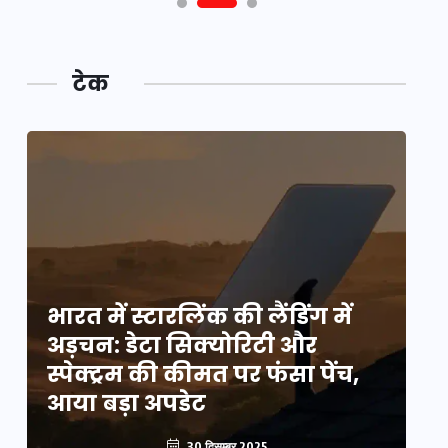
टेक
भारत में स्टारलिंक की लैंडिंग में
भा
अड़चन: डेटा सिक्योरिटी और
अ
स्पेक्ट्रम की कीमत पर फंसा पेंच,
स्
आया बड़ा अपडेट
आ
30 दिसम्बर 2025