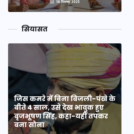
16 दिसम्बर 2025
सियासत
े
जिस कमरे में बिना बिजली-पंखे के
जि
बीते 4 साल, उसे देख भावुक हुए
बी
बृजभूषण सिंह, कहा-यहीं तपकर
ब
बना सोना
ब