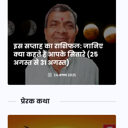
इस सप्ताह का राशिफल: जानिए
इ
क्या कहते हैं आपके सितारे (25
क्
अगस्त से 31 अगस्त)
अग
24 अगस्त 2025
प्रेरक कथा