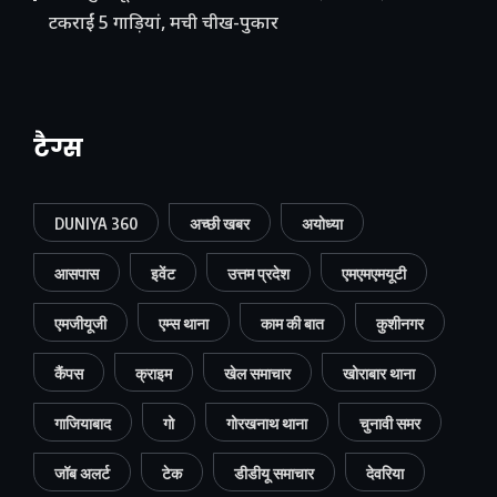
टकराईं 5 गाड़ियां, मची चीख-पुकार
टैग्स
DUNIYA 360
अच्छी खबर
अयोध्या
आसपास
इवेंट
उत्तम प्रदेश
एमएमएमयूटी
एमजीयूजी
एम्स थाना
काम की बात
कुशीनगर
कैंपस
क्राइम
खेल समाचार
खोराबार थाना
गाजियाबाद
गो
गोरखनाथ थाना
चुनावी समर
जॉब अलर्ट
टेक
डीडीयू समाचार
देवरिया