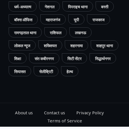
धर्म-अध्यात्म
नेशनल
पिपराइच थाना
बस्ती
बॉक्स ऑफिस
महराजगंज
यूपी
राजकाज
रामगढ़ताल थाना
राशिफल
लखनऊ
लोकल न्यूज
शख्सियत
शहरनामा
शाहपुर थाना
शिक्षा
संत कबीरनगर
सिटी सेंटर
सिद्धार्थनगर
सियासत
सेलीब्रिटी
हेल्थ
About us
Contact us
Privacy Policy
Terms of Service