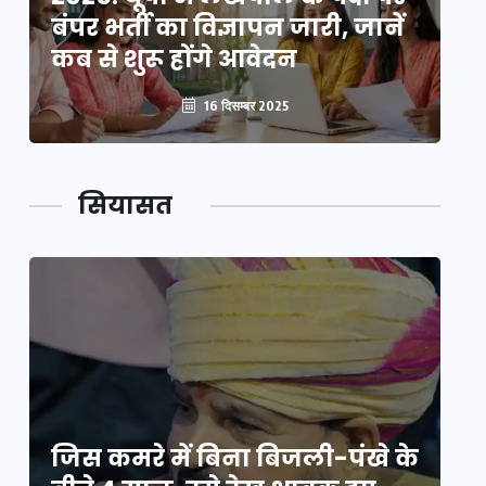
बंपर भर्ती का विज्ञापन जारी, जानें
बं
कब से शुरू होंगे आवेदन
कब
16 दिसम्बर 2025
सियासत
े
जिस कमरे में बिना बिजली-पंखे के
जि