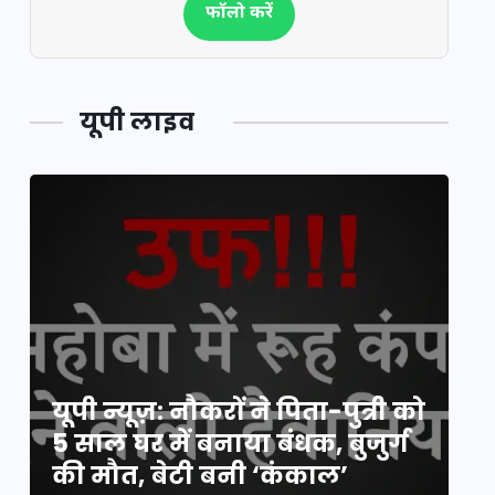
फॉलो करें
यूपी लाइव
य
यूपी न्यूज़: नौकरों ने पिता-पुत्री को
मि
5 साल घर में बनाया बंधक, बुजुर्ग
वै
की मौत, बेटी बनी ‘कंकाल’
क