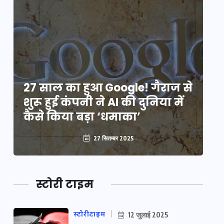
े
27 साल का हुआ Google! गैराज से
2
शुरू हुई कंपनी ने AI की दुनिया में
शु
कैसे किया बड़ा ‘धमाका’
कै
27 सितम्बर 2025
स्टोरी टाइम
स्टोरीटाइम
12 जुलाई 2025