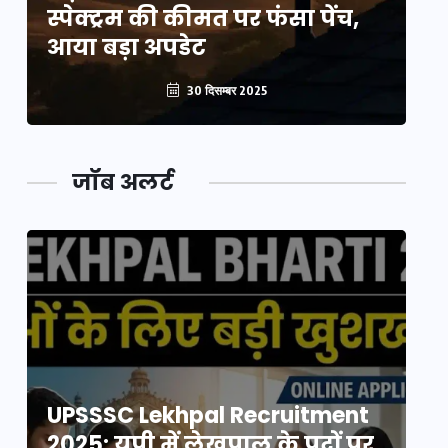
स्पेक्ट्रम की कीमत पर फंसा पेंच,
स्
आया बड़ा अपडेट
आ
30 दिसम्बर 2025
जॉब अलर्ट
UPSSSC Lekhpal Recruitment
U
2025: यूपी में लेखपाल के पदों पर
20